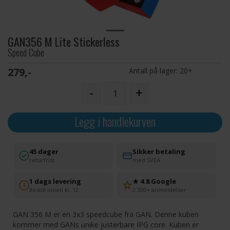
GAN356 M Lite Stickerless
Speed Cube
279,-
Antall på lager:
20+
-
+
Legg i handlekurven
45 dager
Sikker betaling
returfrist
med SVEA
1 dags levering
★ 4.8 Google
Bestill innen kl. 12
2 300+ anmeldelser
GAN 356 M er en 3x3 speedcube fra GAN. Denne kuben
kommer med GANs unike justerbare IPG core. Kuben er