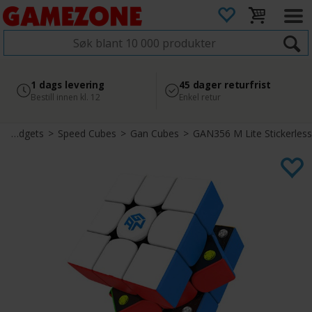
4.8
Sikker betaling
1 dags levering
45 dager returfrist
2 300+ anmeldelser på
med Svea
Bestill innen kl. 12
Enkel retur
Google
Gadgets
>
Speed Cubes
>
Gan Cubes
>
GAN356 M Lite Stickerless