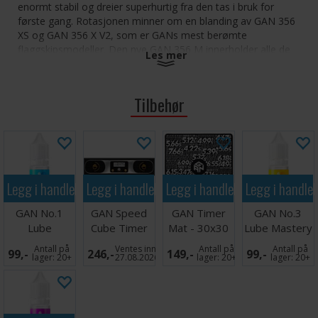
enormt stabil og dreier superhurtig fra den tas i bruk for
første gang. Rotasjonen minner om en blanding av GAN 356
XS og GAN 356 X V2, som er GANs mest berømte
flaggskipsmodeller. Den nye GAN 356 M innerholder alle de
Les mer
lekre kvalitene som kjennetegner en god speedcube,
samtidig som den uttrykker enkelhet.
Tilbehør
Legg i handlekurven
Legg i handlekurven
Legg i handlekurven
Legg i handle
GAN No.1
GAN Speed
GAN Timer
GAN No.3
Lube
Cube Timer
Mat - 30x30
Lube Mastery
Maintenance
(Silver Knight)
cm
Antall på
Ventes inn
Antall på
Antall på
99,-
246,-
149,-
99,-
lager:
20+
27.08.2026
lager:
20+
lager:
20+