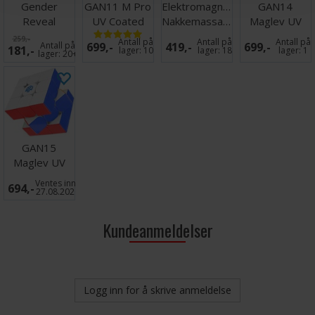
Gender
GAN11 M Pro
Elektromagnetiske
GAN14
Reveal
UV Coated
Nakkemassasjer
Maglev UV
Balloon Bag
Stickerless
Stickerless
259,-
Antall på
Antall på
Antall på
Antall på
699,-
419,-
699,-
181,-
Kit
lager:
10
lager:
18
lager:
1
lager:
20+
GAN15
Maglev UV
Ventes inn
694,-
27.08.2026
Kundeanmeldelser
Logg inn for å skrive anmeldelse