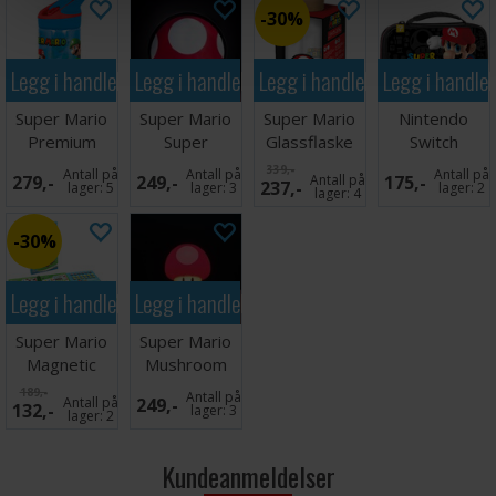
30%
Legg i handlekurven
Legg i handlekurven
Legg i handlekurven
Legg i handle
Super Mario
Super Mario
Super Mario
Nintendo
Premium
Super
Glassflaske
Switch
Drikkeflaske
Mushroom 2D
620ml
Bæreveske
339,-
Antall på
Antall på
Antall på
279,-
249,-
Antall på
175,-
237,-
480ml
Lampe
Super Mario
lager:
5
lager:
3
lager:
2
lager:
4
30%
Legg i handlekurven
Legg i handlekurven
Super Mario
Super Mario
Magnetic
Mushroom
Travel Game
Lampe - 12
189,-
Antall på
Antall på
249,-
132,-
cm
lager:
3
lager:
2
Kundeanmeldelser