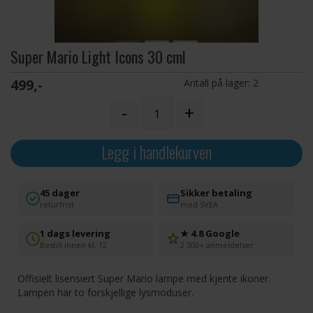
Super Mario Light Icons 30 cml
499,-
Antall på lager:
2
-
+
Legg i handlekurven
45 dager
Sikker betaling
returfrist
med SVEA
1 dags levering
★ 4.8 Google
Bestill innen kl. 12
2 300+ anmeldelser
Offisielt lisensiert Super Mario lampe med kjente ikoner.
Lampen har to forskjellige lysmoduser.