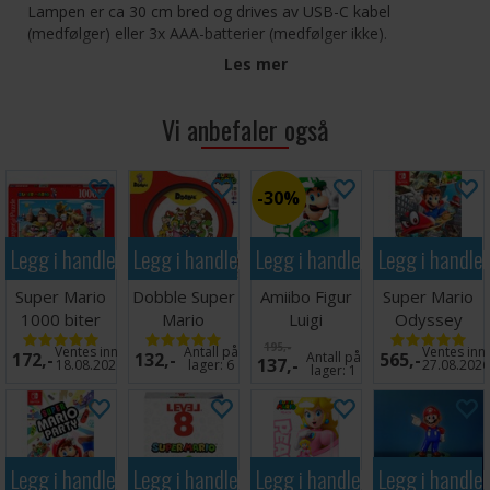
Lampen er ca 30 cm bred og drives av USB-C kabel
(medfølger) eller 3x AAA-batterier (medfølger ikke).
Les mer
Vi anbefaler også
30%
Legg i handlekurven
Legg i handlekurven
Legg i handlekurven
Legg i handle
Super Mario
Dobble Super
Amiibo Figur
Super Mario
1000 biter
Mario
Luigi
Odyssey
Puslespill
Brettspill
Switch
195,-
Ventes inn
Antall på
Ventes inn
172,-
132,-
Antall på
565,-
137,-
18.08.2026
lager:
6
27.08.202
lager:
1
Legg i handlekurven
Legg i handlekurven
Legg i handlekurven
Legg i handle