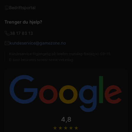
Bedriftsportal
Trenger du hjelp?
38 17 83 13
kundeservice@gamezone.no
Kundeservice tilgjengelig på telefon mandag–fredag kl. 09–15.
E-post besvares senest neste virkedag.
4,8
★★★★
★