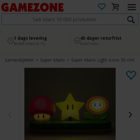
4.8
Sikker betaling
1 dags levering
45 dager returfrist
2 300+ anmeldelser på
med Svea
Bestill innen kl. 12
Enkel retur
Google
Samleobjekter
>
Super Mario
>
Super Mario Light Icons 30 cml