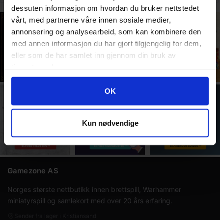
Play
dessuten informasjon om hvordan du bruker nettstedet
Display
vårt, med partnerne våre innen sosiale medier,
annonsering og analysearbeid, som kan kombinere den
med annen informasjon du har gjort tilgjengelig for dem,
eller som de har samlet inn gjennom din bruk av
tjenestene deres.
Googles retningslinjer for personvern
OK
Kun nødvendige
Gamezone AS
Norges største nettbutikk innen brettspill, Warhammer
miniatyrspill og samlekort med over 20 års erfaring.
Sender fra lager i Kristiansand