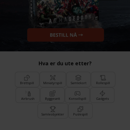
Hva er du ute etter?
Brettspill
Miniatyrspill
Samlekort
Rollespill
Airbrush
Byggesett
Konsollspill
Gadgets
Samleobjekter
Puslespill