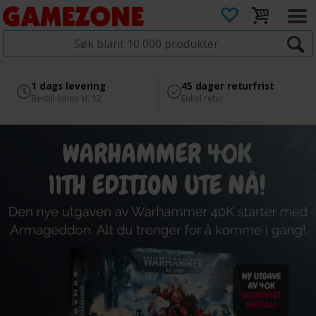
4.8
Sikker betaling
1 dags levering
45 dager returfrist
2 300+ anmeldelser på
med Svea
Bestill innen kl. 12
Enkel retur
Google