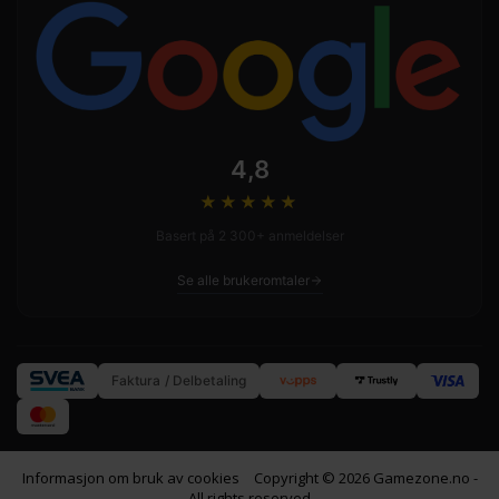
4,8
★★★★
★
Basert på 2 300+ anmeldelser
Se alle brukeromtaler
Faktura / Delbetaling
Informasjon om bruk av cookies
Copyright © 2026 Gamezone.no -
All rights reserved