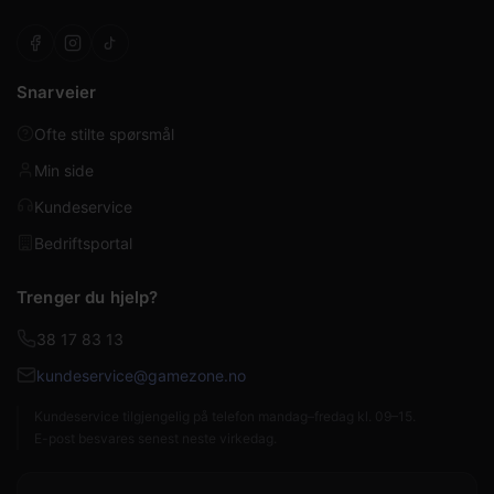
Snarveier
Ofte stilte spørsmål
Min side
Kundeservice
Bedriftsportal
Trenger du hjelp?
38 17 83 13
kundeservice@gamezone.no
Kundeservice tilgjengelig på telefon mandag–fredag kl. 09–15.
E-post besvares senest neste virkedag.