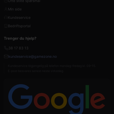
Ofte stilte spørsmål
Min side
Kundeservice
Bedriftsportal
Trenger du hjelp?
38 17 83 13
kundeservice@gamezone.no
Kundeservice tilgjengelig på telefon mandag–fredag kl. 09–15.
E-post besvares senest neste virkedag.