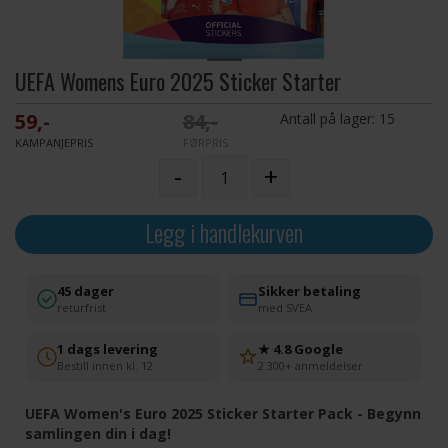
UEFA Womens Euro 2025 Sticker Starter
59,-
84,-
Antall på lager:
15
KAMPANJEPRIS
FØRPRIS
-
+
Legg i handlekurven
45 dager
Sikker betaling
returfrist
med SVEA
1 dags levering
★ 4.8 Google
Bestill innen kl. 12
2 300+ anmeldelser
UEFA Women's Euro 2025 Sticker Starter Pack - Begynn
samlingen din i dag!