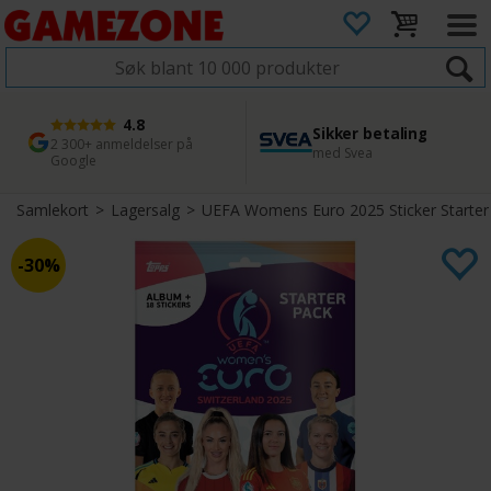
4.8
Sikker betaling
1 dags levering
45 dager returfrist
2 300+ anmeldelser på
med Svea
Bestill innen kl. 12
Enkel retur
Google
Samlekort
>
Lagersalg
>
UEFA Womens Euro 2025 Sticker Starter
30%