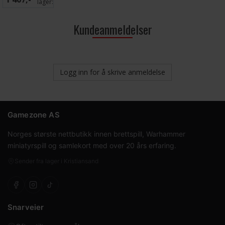
lager:
7
Kundeanmeldelser
Logg inn for å skrive anmeldelse
Gamezone AS
Norges største nettbutikk innen brettspill, Warhammer
miniatyrspill og samlekort med over 20 års erfaring.
Sender fra lager i Kristiansand
Snarveier