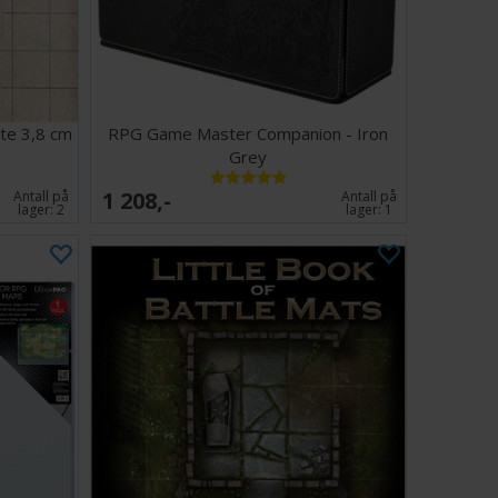
te 3,8 cm
RPG Game Master Companion - Iron
Grey
1 208,-
Antall på
Antall på
lager:
2
lager:
1