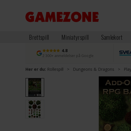
Brettspill
Miniatyrspill
Samlekort
4.8
2 300+ anmeldelser på Google
Her er du:
Rollespill
>
Dungeons & Dragons
>
Pla