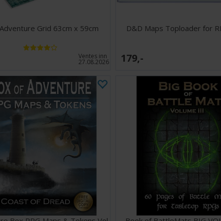
Adventure Grid 63cm x 59cm
D&D Maps Toploader for R
179,-
Ventes inn
27.08.2026
re Box RPG Maps & Tokens Vol
Book of BattleMats BIG VOL