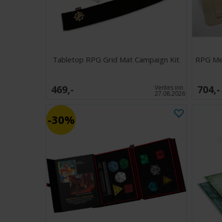
Tabletop RPG Grid Mat Campaign Kit
RPG Me
469,-
704,-
Ventes inn
27.08.2026
30%