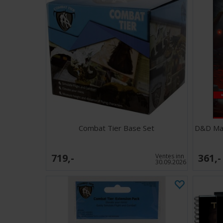
Combat Tier Base Set
D&D Ma
719,-
361,-
Ventes inn
30.09.2026