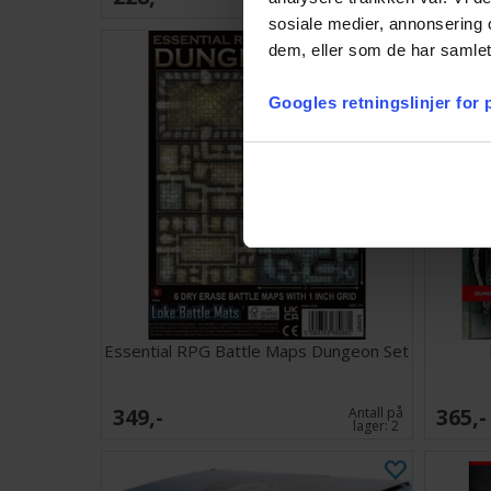
lager:
1
sosiale medier, annonsering 
dem, eller som de har samlet
Googles retningslinjer for
Essential RPG Battle Maps Dungeon Set
349,-
365,-
Antall på
lager:
2