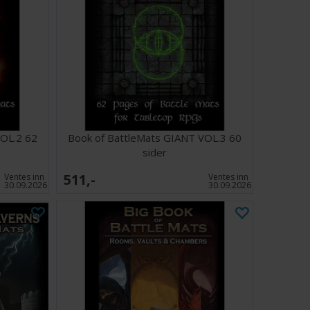
VOL.2 62
Book of BattleMats GIANT VOL.3 60
sider
511,-
Ventes inn
Ventes inn
30.09.2026
30.09.2026