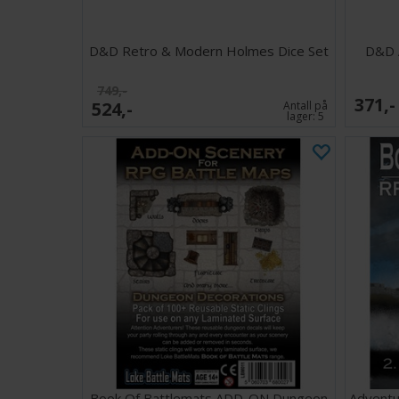
D&D Retro & Modern Holmes Dice Set
D&D 
749,-
371,-
524,-
Antall på
lager:
5
Book Of Battlemats ADD-ON Dungeon
Adventu