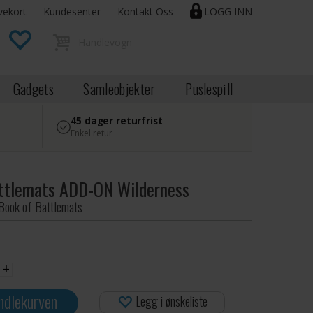
vekort
Kundesenter
Kontakt Oss
LOGG INN
Gadgets
Samleobjekter
Puslespill
45 dager returfrist
Enkel retur
ttlemats ADD-ON Wilderness
 Book of Battlemats
+
ndlekurven
Legg i ønskeliste