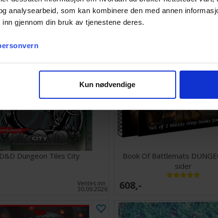
lager:
2
og analysearbeid, som kan kombinere den med annen informasjon d
 inn gjennom din bruk av tjenestene deres.
 personvern
Kun nødvendige
D&D Dungeon Tiles City
Book Of Battlemats DUNGE
sider
608,-
Ventes inn
30.09.2026