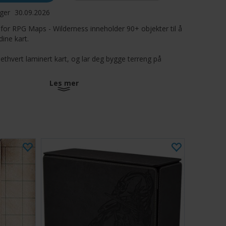
ager
30.09.2026
or RPG Maps - Wilderness inneholder 90+ objekter til å
dine kart.
l ethvert laminert kart, og lar deg bygge terreng på
Les mer
unters, eller bruk dem som en fog of war effekt for
sette encounteren i det party nærmer seg. Du kan også
ne på forhånd med en Loke Battle Mat!