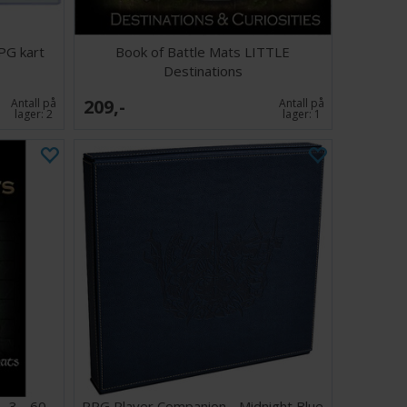
PG kart
Book of Battle Mats LITTLE
Destinations
209,-
Antall på
Antall på
lager:
2
lager:
1
. 3 - 60
RPG Player Companion - Midnight Blue