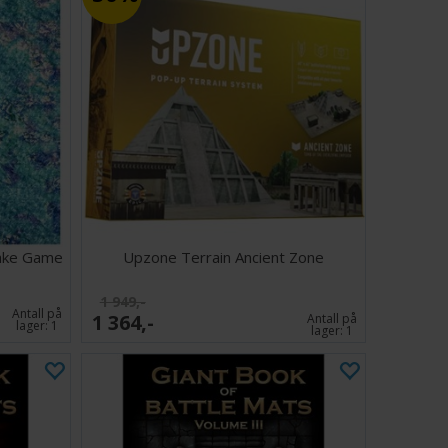
Lake Game
Upzone Terrain Ancient Zone
1 949,-
Antall på
1 364,-
Antall på
lager:
1
lager:
1