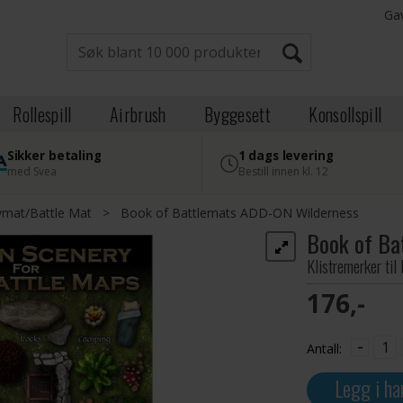
Ga
Rollespill
Airbrush
Byggesett
Konsollspill
Sikker betaling
1 dags levering
med Svea
Bestill innen kl. 12
ymat/Battle Mat
>
Book of Battlemats ADD-ON Wilderness
Book of Ba
Klistremerker til
176,-
-
Antall:
Legg i ha