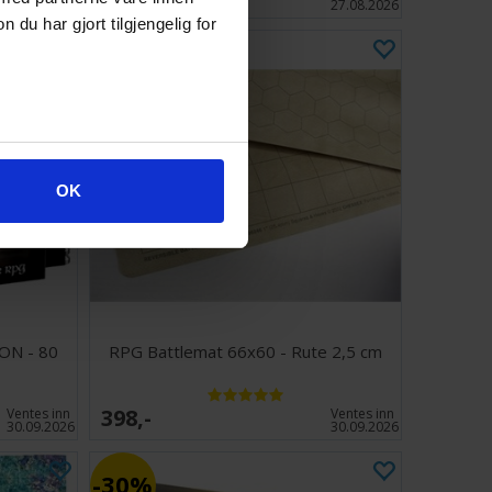
lager:
3
27.08.2026
u har gjort tilgjengelig for
OK
ON - 80
RPG Battlemat 66x60 - Rute 2,5 cm
398,-
Ventes inn
Ventes inn
30.09.2026
30.09.2026
30%