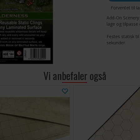
Forventet til l
Add-On Scenery f
lage og tilpasse 
Festes statisk ti
sekunder.
Lag farlige enco
spillerne for å 
forberede karte
Vi anbefaler også