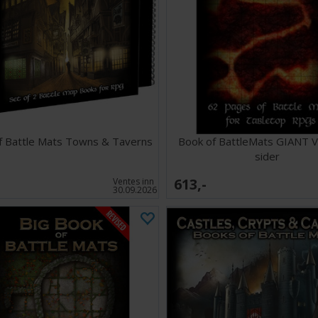
f Battle Mats Towns & Taverns
Book of BattleMats GIANT 
sider
613,-
Ventes inn
30.09.2026