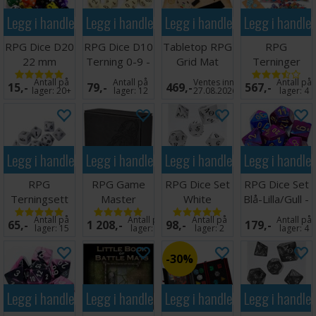
Legg i handlekurven
Legg i handlekurven
Legg i handlekurven
Legg i handle
RPG Dice D20
RPG Dice D10
Tabletop RPG
RPG
22 mm
Terning 0-9 -
Grid Mat
Terninger
Terning - 1
10stk 16 mm
Campaign Kit
Assortert
Antall på
Antall på
Ventes inn
Antall på
15,-
79,-
469,-
567,-
stk
ca100 stk
lager:
20+
lager:
12
27.08.2026
lager:
4
Legg i handlekurven
Legg i handlekurven
Legg i handlekurven
Legg i handle
RPG
RPG Game
RPG Dice Set
RPG Dice Set
Terningsett
Master
White
Blå-Lilla/Gull -
Hvit Standard
Companion -
7 stk
Antall på
Antall på
Antall på
Antall på
65,-
1 208,-
98,-
179,-
7 stk
Iron Grey
lager:
15
lager:
1
lager:
2
lager:
4
30%
Legg i handlekurven
Legg i handlekurven
Legg i handlekurven
Legg i handle