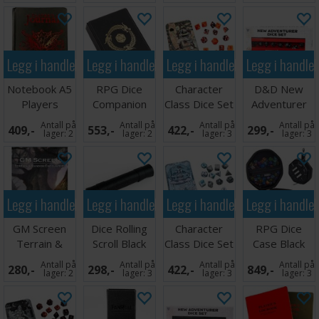
Legg i handlekurven
Legg i handlekurven
Legg i handlekurven
Legg i handle
Notebook A5
RPG Dice
Character
D&D New
Players
Companion
Class Dice Set
Adventurer
Journal
Iron Grey
- Alchemist
Dice Set -
Antall på
Antall på
Antall på
Antall på
409,-
553,-
422,-
299,-
Black
lager:
2
lager:
2
lager:
3
lager:
3
Legg i handlekurven
Legg i handlekurven
Legg i handlekurven
Legg i handle
GM Screen
Dice Rolling
Character
RPG Dice
Terrain &
Scroll Black
Class Dice Set
Case Black
Random
- Monk
Collectors
Antall på
Antall på
Antall på
Antall på
280,-
298,-
422,-
849,-
Encounters
Edition
lager:
2
lager:
3
lager:
3
lager:
3