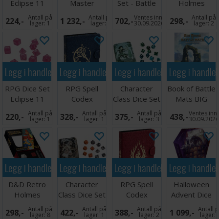
Eclipse 11
Master
Set - Battle
Holmes
Lime Green
Companion -
Maps
Inspired Dice
Antall på
Antall på
Ventes inn
Antall på
224,-
1 232,-
702,-
298,-
Blood Red
Set
lager:
1
lager:
3
30.09.2026
lager:
2
Legg i handlekurven
Legg i handlekurven
Legg i handlekurven
Legg i handle
RPG Dice Set
RPG Spell
Character
Book of Battle
Eclipse 11
Codex
Class Dice Set
Mats BIG
Hot Pink
Portfolio
- Ranger
Wrecks/Ruins
Antall på
Antall på
Antall på
Ventes inn
220,-
328,-
375,-
438,-
Midnight Blue
lager:
1
lager:
1
lager:
3
30.09.202
Legg i handlekurven
Legg i handlekurven
Legg i handlekurven
Legg i handle
D&D Retro
Character
RPG Spell
Halloween
Holmes
Class Dice Set
Codex
Advent Dice
Replica Dice
- Warlock
Portfolio
Calendar
Antall på
Antall på
Antall på
Antall 
298,-
422,-
388,-
1 099,-
Set
Blood Red
lager:
8
lager:
1
lager:
2
lager: