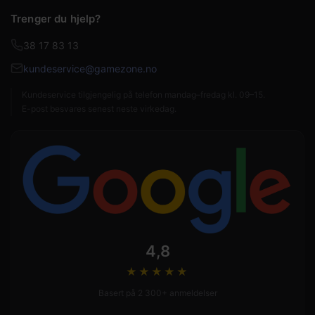
Trenger du hjelp?
38 17 83 13
kundeservice@gamezone.no
Kundeservice tilgjengelig på telefon mandag–fredag kl. 09–15.
E-post besvares senest neste virkedag.
4,8
★★★★
★
Basert på 2 300+ anmeldelser