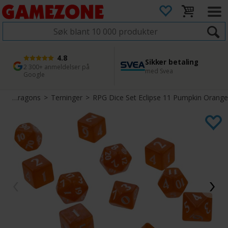
4.8
Sikker betaling
1 dags levering
45 dager returfrist
2 300+ anmeldelser på
med Svea
Bestill innen kl. 12
Enkel retur
Google
Dungeons & Dragons
>
Terninger
>
RPG Dice Set Eclipse 11 Pumpkin Orange