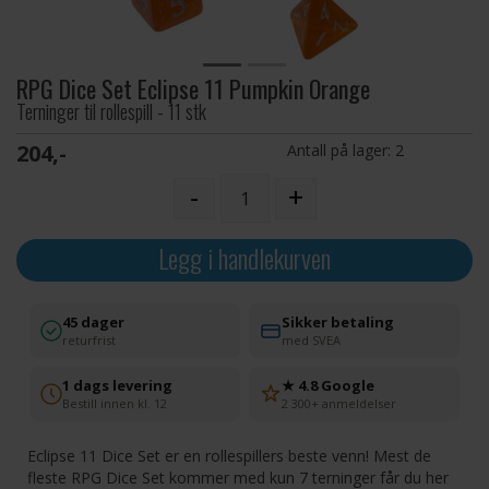
RPG Dice Set Eclipse 11 Pumpkin Orange
Terninger til rollespill - 11 stk
204,-
Antall på lager:
2
-
+
Legg i handlekurven
45 dager
Sikker betaling
returfrist
med SVEA
1 dags levering
★ 4.8 Google
Bestill innen kl. 12
2 300+ anmeldelser
Eclipse 11 Dice Set er en rollespillers beste venn! Mest de
fleste RPG Dice Set kommer med kun 7 terninger får du her