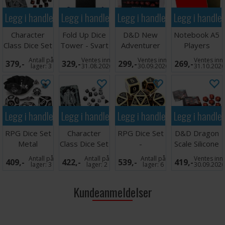
Legg i handlekurven
Legg i handlekurven
Legg i handlekurven
Legg i handle
Character
Fold Up Dice
D&D New
Notebook A5
Class Dice Set
Tower - Svart
Adventurer
Players
- Rogue
Dice Set - Red
Logbook - 2
Antall på
Ventes inn
Ventes inn
Ventes inn
379,-
329,-
299,-
269,-
Pack
lager:
3
31.08.2026
30.09.2026
31.10.202
Legg i handlekurven
Legg i handlekurven
Legg i handlekurven
Legg i handle
RPG Dice Set
Character
RPG Dice Set
D&D Dragon
Metal
Class Dice Set
-
Scale Silicone
- Fighter
Metal/Enamel
Dice Set RED
Antall på
Antall på
Antall på
Ventes inn
409,-
422,-
539,-
419,-
Black & Gold
lager:
3
lager:
2
lager:
6
30.09.202
Kundeanmeldelser