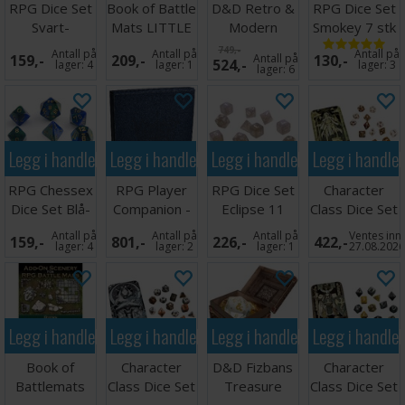
RPG Dice Set
Book of Battle
D&D Retro &
RPG Dice Set
Svart-
Mats LITTLE
Modern
Smokey 7 stk
Rosa/Hvit - 7
Destinations
Holmes Dice
749,-
Antall på
Antall på
Antall på
159,-
209,-
Antall på
130,-
524,-
stk
Set
lager:
4
lager:
1
lager:
3
lager:
6
Legg i handlekurven
Legg i handlekurven
Legg i handlekurven
Legg i handle
RPG Chessex
RPG Player
RPG Dice Set
Character
Dice Set Blå-
Companion -
Eclipse 11
Class Dice Set
Grønn/Gull
Midnight Blue
Smoke Grey
- Cleric
Antall på
Antall på
Antall på
Ventes inn
159,-
801,-
226,-
422,-
7stk
lager:
4
lager:
2
lager:
1
27.08.202
Legg i handlekurven
Legg i handlekurven
Legg i handlekurven
Legg i handle
Book of
Character
D&D Fizbans
Character
Battlemats
Class Dice Set
Treasure
Class Dice Set