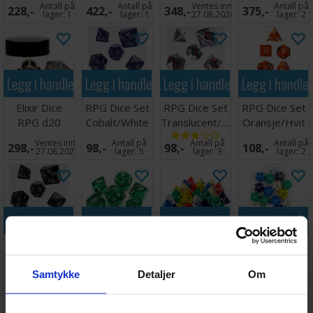
ADD-ON
- Game
Mystery Dice
- Paladin
Antall på
Antall på
Ventes inn
Antall på
228,-
422,-
348,-
375,-
Ruins
Master
Box
lager:
1
lager:
1
27.08.2026
lager:
2
Legg i handlekurven
Legg i handlekurven
Legg i handlekurven
Legg i handle
Elixir Dice
RPG Dice Set
RPG Dice Set
RPG Dice Set
RPG d20
Cobalt/White
Translucent/Red/Blue
Oransje/Hvit
Liquid Core
- 7 stk
Ventes inn
Antall på
Antall på
Antall på
298,-
98,-
98,-
108,-
27.08.2026
lager:
5
lager:
3
lager:
2
Legg i handlekurven
Legg i handlekurven
Legg i handlekurven
Legg i handle
RPG Dice Set
RPG Dice Set
RPG Dice D4
RPG Dice D12
Black 7 stk.
Grønn/Hvit -
Terning - 1
Terning - 1
7 stk
stk
stk
Samtykke
Detaljer
Om
Antall på
Antall på
Antall på
Antall på
108,-
128,-
10,-
20,-
lager:
2
lager:
2
lager:
20+
lager:
20+