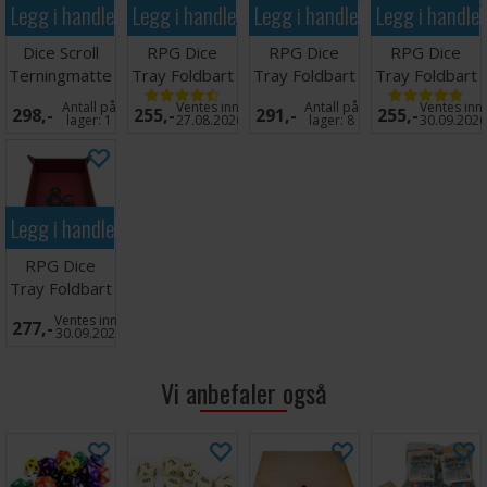
Legg i handlekurven
Legg i handlekurven
Legg i handlekurven
Legg i handle
Dice Scroll
RPG Dice
RPG Dice
RPG Dice
Terningmatte
Tray Foldbart
Tray Foldbart
Tray Foldbart
(25x25cm)Mørk
(25x25cm)
(25x25cm)
Antall på
Ventes inn
Antall på
Ventes inn
298,-
255,-
291,-
255,-
Blå
Svart
Grønn
lager:
1
27.08.2026
lager:
8
30.09.202
Legg i handlekurven
RPG Dice
Tray Foldbart
D&D
Ventes inn
277,-
30.09.2026
Vi anbefaler også