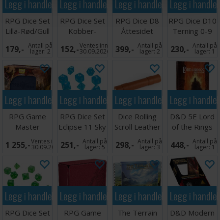
Legg i handlekurven
Legg i handlekurven
Legg i handlekurven
Legg i handle
RPG Dice Set
RPG Dice Set
RPG Dice D8
RPG Dice D10
Lilla-Rød/Gull
Kobber-
Åttesidet
Terning 0-9
- 7 stk
Stål/Hvit - 7
Terning - 50
10stk 16mm
Antall på
Ventes inn
Antall på
Antall på
179,-
152,-
399,-
230,-
stk
stk
Blå
lager:
2
30.09.2026
lager:
2
lager:
1
Legg i handlekurven
Legg i handlekurven
Legg i handlekurven
Legg i handle
RPG Game
RPG Dice Set
Dice Rolling
D&D 5E Lord
Master
Eclipse 11 Sky
Scroll Leather
of the Rings
Companion
Blue
Moria
Ventes inn
Antall på
Antall på
Antall på
1 255,-
251,-
298,-
448,-
Midnight Blue
30.09.2026
lager:
5
lager:
3
lager:
1
Legg i handlekurven
Legg i handlekurven
Legg i handlekurven
Legg i handle
RPG Dice Set
RPG Game
The Terrain
D&D Modern