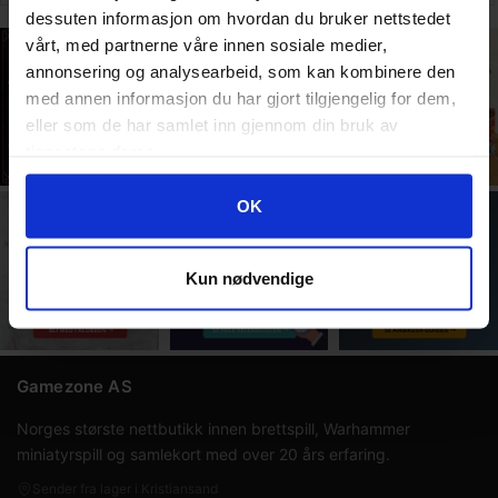
Display
dessuten informasjon om hvordan du bruker nettstedet
vårt, med partnerne våre innen sosiale medier,
annonsering og analysearbeid, som kan kombinere den
med annen informasjon du har gjort tilgjengelig for dem,
eller som de har samlet inn gjennom din bruk av
tjenestene deres.
Googles retningslinjer for personvern
OK
Kun nødvendige
Gamezone AS
Norges største nettbutikk innen brettspill, Warhammer
miniatyrspill og samlekort med over 20 års erfaring.
Sender fra lager i Kristiansand