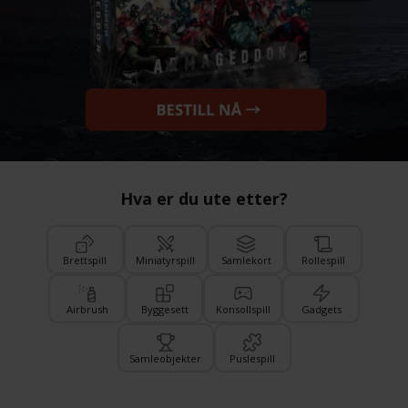
Hva er du ute etter?
Brettspill
Miniatyrspill
Samlekort
Rollespill
Airbrush
Byggesett
Konsollspill
Gadgets
Samleobjekter
Puslespill