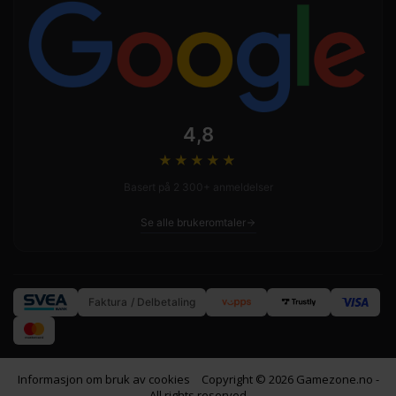
4,8
★★★★
★
Basert på 2 300+ anmeldelser
Se alle brukeromtaler
Faktura / Delbetaling
Informasjon om bruk av cookies
Copyright © 2026 Gamezone.no -
All rights reserved