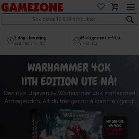
4.8
Sikker betaling
1 dags levering
45 dager returfrist
2 300+ anmeldelser på
med Svea
Bestill innen kl. 12
Enkel retur
Google