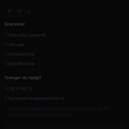
Snarveier
Ofte stilte spørsmål
Min side
Kundeservice
Bedriftsportal
Trenger du hjelp?
38 17 83 13
kundeservice@gamezone.no
Kundeservice tilgjengelig på telefon mandag–fredag kl. 09–15.
E-post besvares senest neste virkedag.