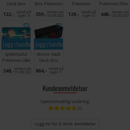
Deck Box
Box Pokemon
Pokemon
Pokemon Elite
Pokemon
Gengar
Mega
Gengar 9-
Antall på
Ventes inn
Antall på
Ventes inn
122,-
359,-
129,-
448,-
Iono
Charizard Y
Pocket
lager:
6
30.09.2026
lager:
6
30.09.202
66x91
Legg i handlekurven
Legg i handlekurven
Spillematte
Alcove Vault
Pokemon Lillie
Deck Box
and Clefairy
Pokemon
Ventes inn
Antall på
349,-
864,-
Neon Kanto
31.08.2026
lager:
1
Kundeanmeldelser
Gjennomsnittlig vurdering:
(3)
Logg inn for å skrive anmeldelse