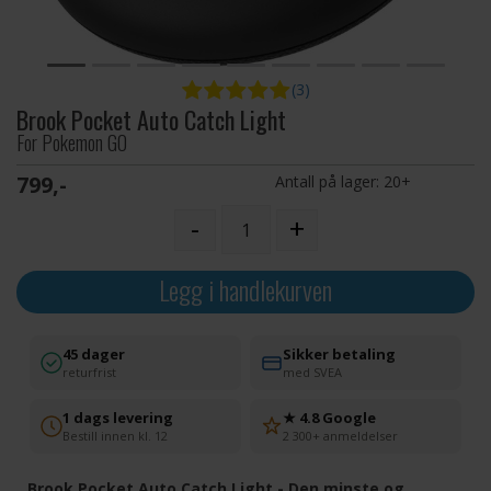
(3)
Brook Pocket Auto Catch Light
For Pokemon GO
799,-
Antall på lager:
20+
-
+
Legg i handlekurven
45 dager
Sikker betaling
returfrist
med SVEA
1 dags levering
★ 4.8 Google
Bestill innen kl. 12
2 300+ anmeldelser
Brook Pocket Auto Catch Light - Den minste og