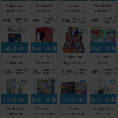
Pokemon
Brook iOS
Album
Brook iOS
Battle Deck
ARmate
Pokemon 9-
Flashman
Mega Lucario
Pocket Mega
Antall på
Antall på
Ventes inn
Antall på
399,-
629,-
164,-
629,-
ex
Evolution
lager:
6
lager:
3
30.09.2026
lager:
5
Legg i handlekurven
Legg i handlekurven
Legg i handle
Sleeves
Deck Box
Pokemon
Pokemon
Pokemon
Pokemon
Mega Inferno
World
Mega
Charmander
X Booster
Championship
Antall på
Antall på
Ventes inn
Antall på
129,-
39,-
2 399,-
439,-
Charizard X
Box
2025 Deck #1
lager:
3
lager:
7
27.08.2026
lager:
4
66x91
Legg i handlekurven
Legg i handlekurven
Legg i handlekurven
Legg i handle
Deck Box
Pokemon
Album
Acrylic Case
Pokemon
PRO Binder
Pokemon 4-
for Elite