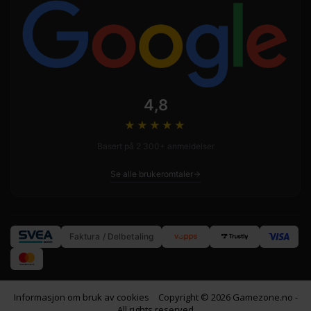
4,8
★★★★
★
Basert på 2 300+ anmeldelser
Se alle brukeromtaler
Faktura / Delbetaling
Informasjon om bruk av cookies
Copyright © 2026 Gamezone.no -
All rights reserved