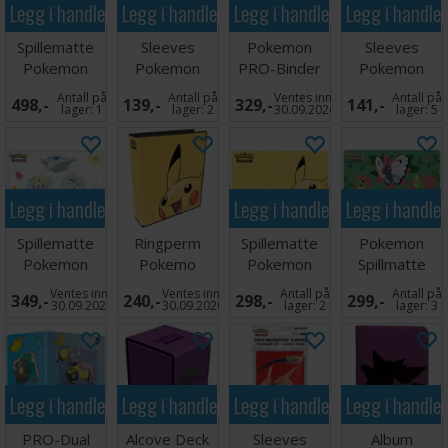
Legg i handlekurven
Legg i handlekurven
Legg i handlekurven
Legg i handle
Spillematte
Sleeves
Pokemon
Sleeves
Pokemon
Pokemon
PRO-Binder
Pokemon
Neon Kanto
Tinkaton
9-Pocket
Pikachu 66x91
Antall på
Antall på
Ventes inn
Antall på
498,-
139,-
329,-
141,-
Foil
66x91
Pikachu
lager:
1
lager:
2
30.09.2026
lager:
5
Legg i handlekurven
Legg i handlekurven
Legg i handle
Spillematte
Ringperm
Spillematte
Pokemon
Pokemon
Pokemo
Pokemon
Spillmatte
Togepi
Pikachu 3-
Pikachu
Caterpie
Ventes inn
Ventes inn
Antall på
Antall på
349,-
240,-
298,-
299,-
Evolutions
Ring
Evolutions
30.09.2026
30.09.2026
lager:
2
lager:
3
Legg i handlekurven
Legg i handlekurven
Legg i handlekurven
Legg i handle
PRO-Dual
Alcove Deck
Sleeves
Album