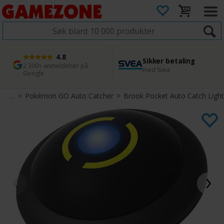
4.8
Sikker betaling
1 dags levering
45 dager returfrist
2 300+ anmeldelser på
med Svea
Bestill innen kl. 12
Enkel retur
Google
gets
>
Pokémon GO Auto Catcher
>
Brook Pocket Auto Catch Light