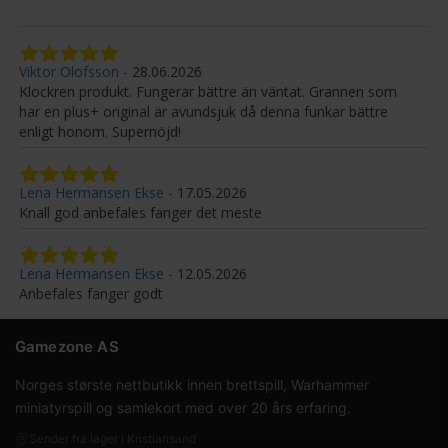
Viktor Olofsson
28.06.2026
Klockren produkt. Fungerar bättre än väntat. Grannen som
har en plus+ original är avundsjuk då denna funkar bättre
enligt honom. Supernöjd!
Lena Hermansen Ekse
17.05.2026
Knall god anbefales fanger det meste
Lena Hermansen Ekse
12.05.2026
Anbefales fanger godt
Gamezone AS
Norges største nettbutikk innen brettspill, Warhammer
miniatyrspill og samlekort med over 20 års erfaring.
Sender fra lager i Kristiansand