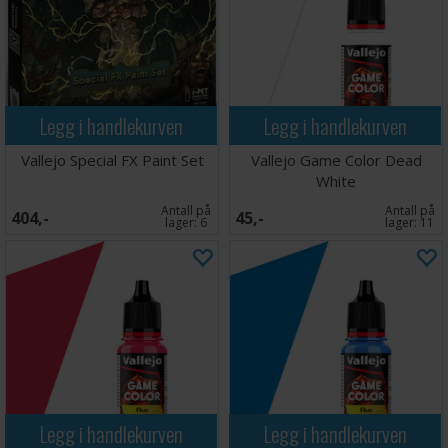
Legg i handlekurven
Legg i handlekurven
Vallejo Special FX Paint Set
Vallejo Game Color Dead
White
Antall på
Antall på
404,-
45,-
lager:
6
lager:
11
Legg i handlekurven
Legg i handlekurven