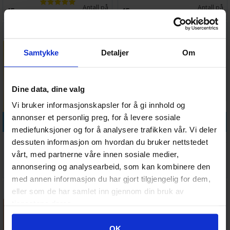
Antall på
Antall på
45,-
45,-
lager:
9
lager:
10
Samtykke
Detaljer
Om
Dine data, dine valg
Vi bruker informasjonskapsler for å gi innhold og
annonser et personlig preg, for å levere sosiale
Legg i handlekurven
Legg i handlekurven
mediefunksjoner og for å analysere trafikken vår. Vi deler
Vallejo Game Color Polished
Vallejo Game Color Set Orcs &
dessuten informasjon om hvordan du bruker nettstedet
Gold
Goblins
vårt, med partnerne våre innen sosiale medier,
Antall på
Antall på
annonsering og analysearbeid, som kan kombinere den
45,-
319,-
lager:
9
lager:
2
med annen informasjon du har gjort tilgjengelig for dem,
eller som de har samlet inn gjennom din bruk av
tjenestene deres.
Googles retningslinjer for personvern
OK