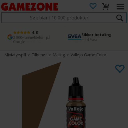
4.8
Sikker betaling
1 dags levering
45 dager returfrist
2 300+ anmeldelser på
med Svea
Bestill innen kl. 12
Enkel retur
Google
Miniatyrspill
>
Tilbehør
>
Maling
>
Vallejo Game Color