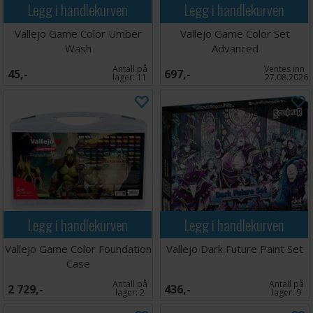
Legg i handlekurven
Legg i handlekurven
Vallejo Game Color Umber
Vallejo Game Color Set
Wash
Advanced
Antall på
Ventes inn
45,-
697,-
lager:
11
27.08.2026
Legg i handlekurven
Legg i handlekurven
Vallejo Game Color Foundation
Vallejo Dark Future Paint Set
Case
Antall på
Antall på
2 729,-
436,-
lager:
2
lager:
9