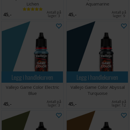
Lichen
Aquamarine
Antall på
Antall på
45,-
45,-
lager:
3
lager:
9
Legg i handlekurven
Legg i handlekurven
Vallejo Game Color Electric
Vallejo Game Color Abyssal
Blue
Turquoise
Antall på
Antall på
45,-
45,-
lager:
3
lager:
12