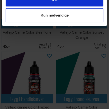
Kun nødvendige
Legg i handlekurven
Legg i handlekurven
Vallejo Game Color Skin Tone
Vallejo Game Color Sunset
Orange
Antall på
Antall på
45,-
45,-
lager:
10
lager:
10
Legg i handlekurven
Legg i handlekurven
Vallejo Game Color Hexed
Vallejo Game Color