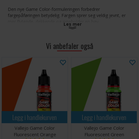
Den nye Game Color-formuleringen forbedrer
fargepåføringen betydelig. Fargen sprer seg veldig jevnt, er
mer flytende, dekkende og inneholder en høy
Les mer
pigmentmetning, valgt for sin lysstyrke, maksimale stabilitet
og motstand mot lys.
Vi anbefaler også
Fargene er enkle å påføre og blande, har en matt finish og
utmerkede selvutjevnende egenskaper som hindrer
penselstrøk i å vises på den malte overflaten. Malingen er
formulert med moderne harpikser som gir høy motstand
mot håndtering og gnissing.
Slik bruker du malingen:
Påføres med pensel. Den
kan også brukes med airbrush hvis den fortynnes med
Airbrush Thinner.
Emballasje:
Game Color leveres i flasker på 18 ml
med pipette. Denne emballasjen forhindrer at malingen
fordamper og tørker i beholderen, slik at den kan
Legg i handlekurven
Legg i handlekurven
brukes i minimale mengder og bevares i lang tid.
Vallejo Game Color
Vallejo Game Color
Fluorescent Orange
Fluorescent Green
Vallejo # 72.071