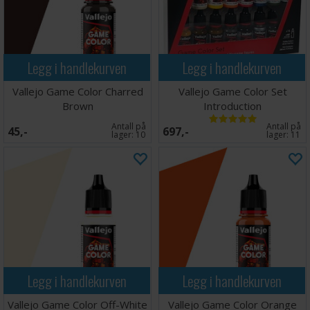
Legg i handlekurven
Legg i handlekurven
Vallejo Game Color Charred
Vallejo Game Color Set
Brown
Introduction
Antall på
Antall på
45,-
697,-
lager:
10
lager:
11
Legg i handlekurven
Legg i handlekurven
Vallejo Game Color Off-White
Vallejo Game Color Orange