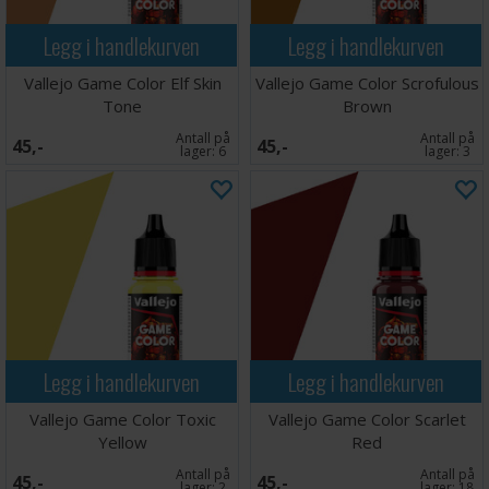
Legg i handlekurven
Legg i handlekurven
Vallejo Game Color Elf Skin
Vallejo Game Color Scrofulous
Tone
Brown
Antall på
Antall på
45,-
45,-
lager:
6
lager:
3
Legg i handlekurven
Legg i handlekurven
Vallejo Game Color Toxic
Vallejo Game Color Scarlet
Yellow
Red
Antall på
Antall på
45,-
45,-
lager:
2
lager:
18