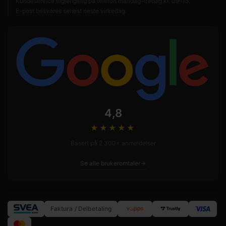
Kundeservice tilgjengelig på telefon mandag–fredag kl. 09–15.
E-post besvares senest neste virkedag.
4,8
★★★★
★
Basert på 2 300+ anmeldelser
Se alle brukeromtaler
Faktura / Delbetaling