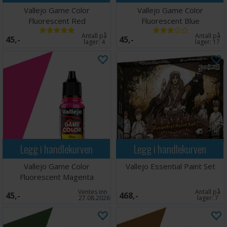
Vallejo Game Color
Vallejo Game Color
Fluorescent Red
Fluorescent Blue
Antall på
Antall på
45,-
45,-
lager:
4
lager:
17
Legg i handlekurven
Legg i handlekurven
Vallejo Game Color
Vallejo Essential Paint Set
Fluorescent Magenta
Ventes inn
Antall på
45,-
468,-
27.08.2026
lager:
7