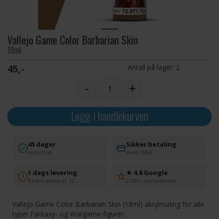
Vallejo Game Color Barbarian Skin
18ml
45,-
Antall på lager:
2
-
+
Legg i handlekurven
45 dager
Sikker betaling
returfrist
med SVEA
1 dags levering
★ 4.8 Google
Bestill innen kl. 12
2 300+ anmeldelser
Vallejo Game Color Barbarian Skin (18ml) akrylmaling for alle
typer Fantasy- og Wargame-figurer.