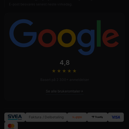
E-post besvares senest neste virkedag.
4,8
★★★★
★
Basert på 2 300+ anmeldelser
Se alle brukeromtaler
Faktura / Delbetaling