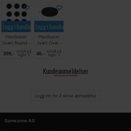
Legg i handlekurven
Legg i handlekurven
Plastbaser
Plastbaser
Svart Round -
Svart Oval -
32mm (100
90x52mm (1
Antall på
Antall på
399,-
40,-
stk)
stk)
lager:
2
lager:
5
Kundeanmeldelser
Logg inn for å skrive anmeldelse
Gamezone AS