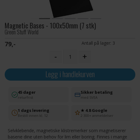
Magnetic Bases - 100x50mm (7 stk)
Green Stuff World
79,-
Antall på lager:
3
-
+
Legg i handlekurven
45 dager
Sikker betaling
returfrist
med SVEA
1 dags levering
★ 4.8 Google
Bestill innen kl. 12
2 300+ anmeldelser
Selvklebende, magnetiske klistremerker som magnetiserer
basene dine uten behov for lim eller boring. Finnes i mange