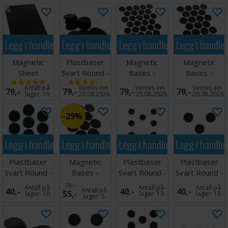
Legg i handlekurven
Legg i handlekurven
Legg i handlekurven
Legg i handle
Magnetic
Plastbaser
Magnetic
Magnetic
Sheet
Svart Round -
Bases -
Bases -
Selvklebende
32mm (20
32mm (36
40mm (25
Antall på
Ventes inn
Ventes inn
Ventes inn
79,-
79,-
79,-
79,-
- A4 (1 stk)
stk)
stk)
stk)
lager:
19
20.08.2026
20.08.2026
20.08.2026
29%
Legg i handlekurven
Legg i handlekurven
Legg i handlekurven
Legg i handle
Plastbaser
Magnetic
Plastbaser
Plastbaser
Svart Round -
Bases -
Svart Round -
Svart Round -
28.5mm (10
55mm (13
25mm (10
40mm (5 stk)
78,-
Antall på
Antall på
Antall på
40,-
Antall på
40,-
40,-
55,-
stk)
stk)
stk)
lager:
10
lager:
13
lager:
13
lager:
5