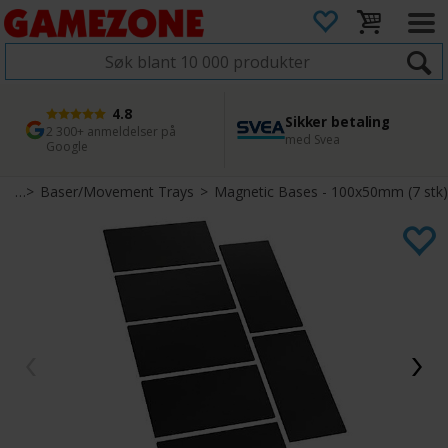
4.8
Sikker betaling
1 dags levering
45 dager returfrist
2 300+ anmeldelser på
med Svea
Bestill innen kl. 12
Enkel retur
Google
ehør
>
Baser/Movement Trays
>
Magnetic Bases - 100x50mm (7 stk)