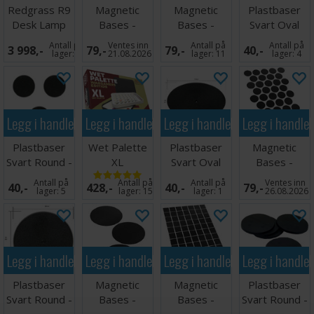
Redgrass R9
Magnetic
Magnetic
Plastbaser
Desk Lamp
Bases -
Bases -
Svart Oval
50mm (15
28,5mm (55
120x92mm (1
Antall på
Ventes inn
Antall på
Antall på
3 998,-
79,-
79,-
40,-
stk)
stk)
stk)
lager:
4
21.08.2026
lager:
11
lager:
4
Legg i handlekurven
Legg i handlekurven
Legg i handlekurven
Legg i handle
Plastbaser
Wet Palette
Plastbaser
Magnetic
Svart Round -
XL
Svart Oval
Bases -
60mm (3 stk)
Wargamers
170x105mm
30mm (41
Antall på
Antall på
Antall på
Ventes inn
40,-
428,-
40,-
79,-
Edition
(1 stk)
stk)
lager:
5
lager:
15
lager:
1
26.08.2026
Legg i handlekurven
Legg i handlekurven
Legg i handlekurven
Legg i handle
Plastbaser
Magnetic
Magnetic
Plastbaser
Svart Round -
Bases -
Bases -
Svart Round -