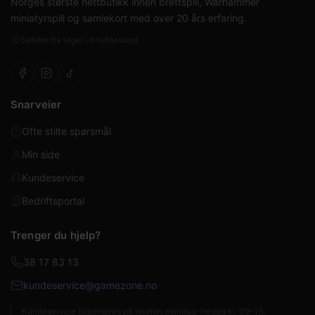
Norges største nettbutikk innen brettspill, Warhammer
miniatyrspill og samlekort med over 20 års erfaring.
Sender fra lager i Kristiansand
Snarveier
Ofte stilte spørsmål
Min side
Kundeservice
Bedriftsportal
Trenger du hjelp?
38 17 83 13
kundeservice@gamezone.no
Kundeservice tilgjengelig på telefon mandag–fredag kl. 09–15.