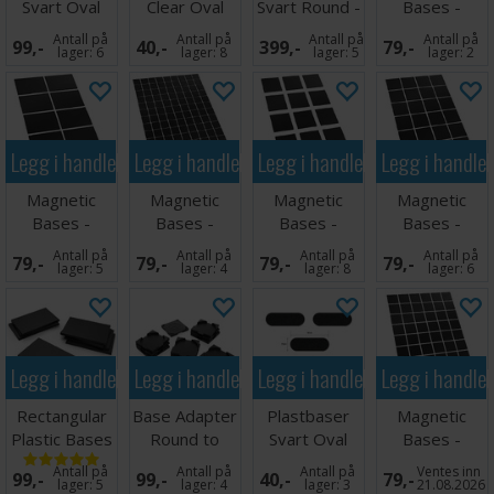
Svart Oval
Clear Oval
Svart Round -
Bases -
90x52mm (6
35x30/Flying
25mm (100
90x52mm (10
Antall på
Antall på
Antall på
Antall på
99,-
40,-
399,-
79,-
stk)
Stem
stk)
stk)
lager:
6
lager:
8
lager:
5
lager:
2
Legg i handlekurven
Legg i handlekurven
Legg i handlekurven
Legg i handle
Magnetic
Magnetic
Magnetic
Magnetic
Bases -
Bases -
Bases -
Bases -
50x75mm (10
20x20mm
50x50mm (15
40x40mm (28
Antall på
Antall på
Antall på
Antall på
79,-
79,-
79,-
79,-
stk)
(126 stk)
stk)
stk)
lager:
5
lager:
4
lager:
8
lager:
6
Legg i handlekurven
Legg i handlekurven
Legg i handlekurven
Legg i handle
Rectangular
Base Adapter
Plastbaser
Magnetic
Plastic Bases
Round to
Svart Oval
Bases -
50x75mm 8
Square 40mm
70x25mm (5
30x30mm (54
Antall på
Antall på
Antall på
Ventes inn
99,-
99,-
40,-
79,-
stk
stk)
stk)
lager:
5
lager:
4
lager:
3
21.08.2026