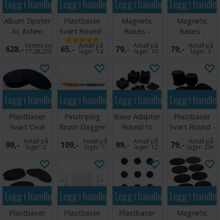
Legg i handlekurven
Legg i handlekurven
Legg i handlekurven
Legg i handle
Album Zipster
Plastbaser
Magnetic
Magnetic
XL Ashen
Svart Round -
Bases -
Bases -
White 24-
160mm (1
105x70mm (6
25x50mm (35
Ventes inn
Antall på
Antall på
Antall på
628,-
65,-
79,-
79,-
pocket
stk)
stk)
stk)
17.08.2026
lager:
14
lager:
10
lager:
3
Legg i handlekurven
Legg i handlekurven
Legg i handlekurven
Legg i handle
Plastbaser
Pinstriping
Base Adapter
Plastbaser
Svart Oval
Brush Dagger
Round to
Svart Round -
105x70mm (4
Liner NY Str 2
Square 25mm
25mm (20
Antall på
Antall på
Antall på
Antall på
99,-
109,-
99,-
79,-
stk)
stk)
lager:
2
lager:
7
lager:
12
lager:
20+
Legg i handlekurven
Legg i handlekurven
Legg i handlekurven
Legg i handle
Plastbaser
Plastbaser
Plastbaser
Magnetic