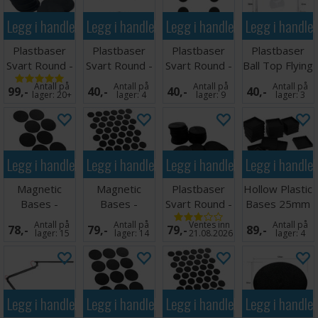
Legg i handlekurven
Legg i handlekurven
Legg i handlekurven
Legg i handle
Plastbaser
Plastbaser
Plastbaser
Plastbaser
Svart Round -
Svart Round -
Svart Round -
Ball Top Flying
40mm (10
50mm (3 stk)
32mm (10
Stems -
Antall på
Antall på
Antall på
Antall på
99,-
40,-
40,-
40,-
stk)
stk)
32mm
lager:
20+
lager:
4
lager:
9
lager:
3
Legg i handlekurven
Legg i handlekurven
Legg i handlekurven
Legg i handle
Magnetic
Magnetic
Plastbaser
Hollow Plastic
Bases -
Bases -
Svart Round -
Bases 25mm
60mm (10
25mm (55
28,5mm (20
Antall på
Antall på
Ventes inn
Antall på
78,-
79,-
79,-
89,-
stk)
stk)
stk)
lager:
15
lager:
14
21.08.2026
lager:
4
Legg i handlekurven
Legg i handlekurven
Legg i handlekurven
Legg i handle