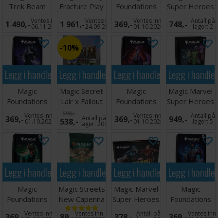
Trek Beam
Fracture Play
Foundations
Super Heroes
Me Up Bundle
Display
Commander
Bundle
Ventes inn
Ventes inn
Ventes inn
Antall på
1 490,-
1 961,-
369,-
748,-
Hvit
06.11.2026
24.09.2026
01.10.2026
lager:
2
10%
Legg i handlekurven
Legg i handlekurven
Legg i handlekurven
Legg i handle
Magic
Magic Secret
Magic
Magic Marvel
Foundations
Lair x Fallout
Foundations
Super Heroes
Commander
Vault 33
Commander
Commander
598,-
Ventes inn
Ventes inn
Antall på
369,-
Antall på
369,-
949,-
538,-
Svart
Rød
#4
01.10.2026
01.10.2026
lager:
5
lager:
20+
Legg i handlekurven
Legg i handlekurven
Legg i handlekurven
Legg i handle
Magic
Magic Streets
Magic Marvel
Magic
Foundations
New Capenna
Super Heroes
Foundations
Commander
Set Booster
Beginner Box
Commander
Ventes inn
Ventes inn
Antall på
Ventes inn
369,-
89,-
378,-
369,-