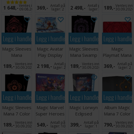
Play Display
Swamp
Play Display
100 stk
Ventes inn
Antall på
Antall på
Ventes inn
1 648,-
369,-
2 498,-
189,-
09.08.2026
lager:
2
lager:
2
30.09.202
Legg i handlekurven
Legg i handlekurven
Legg i handlekurven
Legg i handle
Magic Sleeves
Magic Avatar
Magic Sleeves
Magic
Mana
Play Display
Mana Swamp
Playmat Mana
Mountain 100
100 stk
Mountain
Ventes inn
Antall på
Ventes inn
Antall på
189,-
2 198,-
189,-
369,-
stk
30.09.2026
lager:
20+
30.09.2026
lager:
2
Legg i handlekurven
Legg i handlekurven
Legg i handlekurven
Legg i handle
Magic Sleeves
Magic Marvel
Magic Lorwyn
Album Magic
Mana 7 Color
Super Heroes
Eclipsed
Mana 7 Color
Wheel 100 stk
Scene Box #2
Theme Deck
Wheel 12-
Ventes inn
Antall på
Antall på
Ventes inn
189,-
549,-
399,-
790,-
Pirates
Pocket
30.09.2026
lager:
10
lager:
1
30.09.202