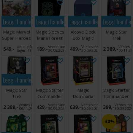
Legg i handlekurven
Legg i handlekurven
Legg i handlekurven
Legg i handle
Magic Marvel
Magic Sleeves
Alcove Deck
Magic Star
Super Heroes
Mana Forest
Box Magic
Trek
Scene Box #1
100 stk
Mana Island
Commander
Antall på
Ventes inn
Ventes inn
Ventes i
549,-
189,-
469,-
2 389,-
Deck #1 CE
lager:
11
30.09.2026
30.09.2026
06.11.2
Legg i handlekurven
Magic Star
Magic Starter
Magic
Magic Starter
Trek
Commander
Dominaria
Commander
Commander
Deck Chaos
United
Deck First
Ventes inn
Ventes inn
Ventes inn
Ventes inn
2 389,-
429,-
639,-
399,-
Deck #4 CE
Incar
Commander
Fligh
06.11.2026
30.09.2026
30.09.2026
30.09.202
Painbow
30%