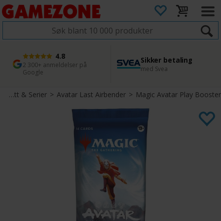
4.8
Sikker betaling
1 dags levering
45 dager returfrist
2 300+ anmeldelser på
med Svea
Bestill innen kl. 12
Enkel retur
Google
>
Sett & Serier
>
Avatar Last Airbender
>
Magic Avatar Play Booster