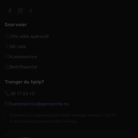
Snarveier
Ofte stilte spørsmål
Min side
Kundeservice
Bedriftsportal
Trenger du hjelp?
38 17 83 13
kundeservice@gamezone.no
Kundeservice tilgjengelig på telefon mandag–fredag kl. 09–15.
E-post besvares senest neste virkedag.