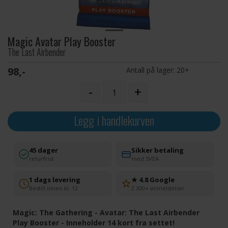
Magic Avatar Play Booster
The Last Airbender
98,-
Antall på lager:
20+
-
+
Legg i handlekurven
45 dager
Sikker betaling
returfrist
med SVEA
1 dags levering
★ 4.8 Google
Bestill innen kl. 12
2 300+ anmeldelser
Magic: The Gathering - Avatar: The Last Airbender
Play Booster - Inneholder 14 kort fra settet!