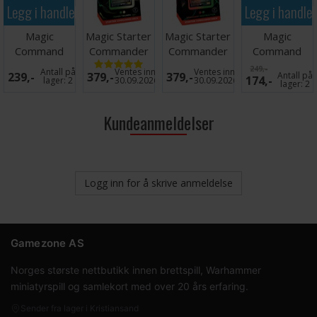
Legg i handlekurven
Legg i handle
Magic
Magic Starter
Magic Starter
Magic
Command
Commander
Commander
Command
Zone Tray -
Deck Token
Deck Draconic
Zone Tray -
249,-
Antall på
Ventes inn
Ventes inn
239,-
379,-
379,-
Antall på
174,-
Forest
Trium
De
Plains
lager:
2
30.09.2026
30.09.2026
lager:
2
Kundeanmeldelser
Logg inn for å skrive anmeldelse
Gamezone AS
Norges største nettbutikk innen brettspill, Warhammer
miniatyrspill og samlekort med over 20 års erfaring.
Sender fra lager i Kristiansand