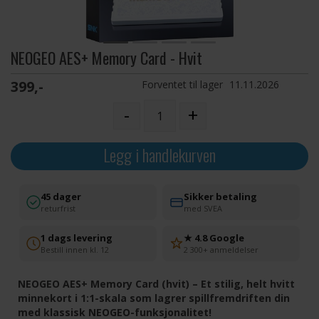
NEOGEO AES+ Memory Card - Hvit
399,-
Forventet til lager
11.11.2026
-
+
Legg i handlekurven
45 dager
Sikker betaling
returfrist
med SVEA
1 dags levering
★ 4.8 Google
Bestill innen kl. 12
2 300+ anmeldelser
NEOGEO AES+ Memory Card (hvit) – Et stilig, helt hvitt
minnekort i 1:1-skala som lagrer spillfremdriften din
med klassisk NEOGEO-funksjonalitet!