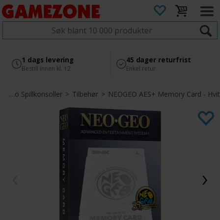
4.8
Sikker betaling
1 dags levering
45 dager returfrist
2 300+ anmeldelser på
med Svea
Bestill innen kl. 12
Enkel retur
Google
>
Retro Spillkonsoller
>
Tilbehør
>
NEOGEO AES+ Memory Card - Hvit