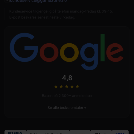
kundeservice@gamezone.no
Kundeservice tilgjengelig på telefon mandag–fredag kl. 09–15.
E-post besvares senest neste virkedag.
4,8
★★★★
★
Basert på 2 300+ anmeldelser
Se alle brukeromtaler