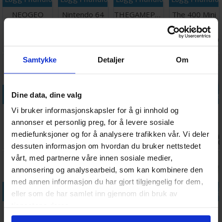
NEOGEO AES+ Memory Card (hvit) lanseres den 12.
NEOGEO
Nintendo 64
THEGAMEPAD
The 400 Mini
november 2026.
AES+ Arcade
Controller
(Hvit)
Retrokonsoll
Stick - Hvit
Ventes inn
Antall på
Antall på
Antall på
1 248,-
319,-
278,-
900,-
11.11.2026
lager:
9
lager:
3
lager:
2
Samtykke
Detaljer
Om
Legg i handlekurven
Legg i handlekurven
Legg i handlekurven
Legg i handle
Dine data, dine valg
Vi bruker informasjonskapsler for å gi innhold og
The Spectrum
Tetris My
NEOGEO
NEOGEO
Handheld
Play Watch
AES+
AES+ Arcade
annonser et personlig preg, for å levere sosiale
Stick - Svart
mediefunksjoner og for å analysere trafikken vår. Vi deler
Ventes inn
Antall på
Ventes inn
Ventes i
1 599,-
1 678,-
2 499,-
1 248,-
14.10.2026
lager:
2
11.11.2026
11.11.2
dessuten informasjon om hvordan du bruker nettstedet
vårt, med partnerne våre innen sosiale medier,
annonsering og analysearbeid, som kan kombinere den
med annen informasjon du har gjort tilgjengelig for dem,
Legg i handlekurven
Legg i handlekurven
Legg i handlekurven
Legg i handle
eller som de har samlet inn gjennom din bruk av
tjenestene deres.
Intellivision
NEOGEO
The C64
The Spectrum
Sprint
AES+ Memory
Handheld
White Edition