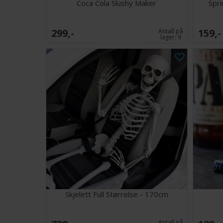
Coca Cola Slushy Maker
Spri
299,-
159,-
Antall på
lager:
9
Skjelett Full Størrelse - 170cm
Antall på