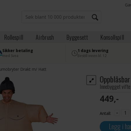
Ga
Rollespill
Airbrush
Byggesett
Konsollspill
Sikker betaling
1 dags levering
med Svea
Bestill innen kl. 12
umobryter Drakt m/ Hatt
Oppblåsbar
Innebygget vifte
449,-
-
Antall:
Legg i ha