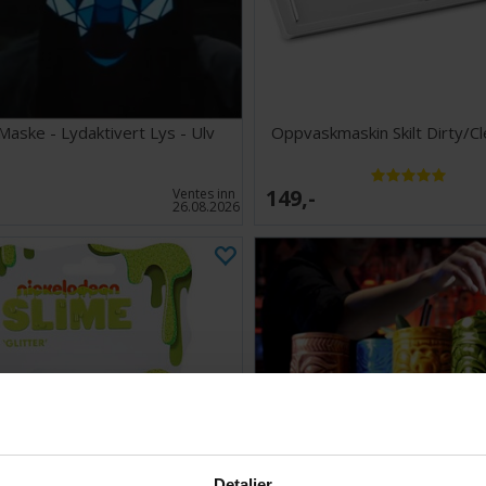
Maske - Lydaktivert Lys - Ulv
Oppvaskmaskin Skilt Dirty/Cl
149,-
Ventes inn
26.08.2026
Detaljer