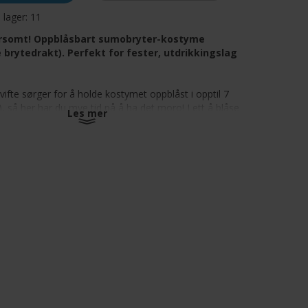
å lager:
11
rsomt! Oppblåsbart sumobryter-kostyme
 brytedrakt). Perfekt for fester, utdrikkingslag
vifte sørger for å holde kostymet oppblåst i opptil 7
g), så her har du mye tid på å ha det moro! Lett å blåse
Les mer
 Gå inn i kostymet, skru på viften (gjemt inni drakten),
pblåst i løpet av 1 minutt! Siden den er veldig lett kan du
segulvet. Sumo-hatt er inkludert som prikk over i'en.
atterier (medfølger ikke, se anbefalt tilbehør).