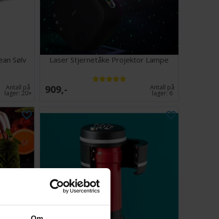
ean Sølv
Laser Stjernetåke Projektor Lampe
909,-
Antall på
Antall på
lager:
20+
lager:
6
Om