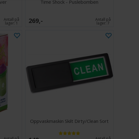
aver
Time Shock - Puslebomben
269,-
Antall på
Antall på
lager:
1
lager:
7
Oppvaskmaskin Skilt Dirty/Clean Sort
Antall på
Antall på