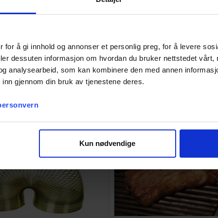
Slim Refill Glitter
Tiki Mugs Kopper - 4 s
 for å gi innhold og annonser et personlig preg, for å levere sos
deler dessuten informasjon om hvordan du bruker nettstedet vårt,
399,-
Antall på
lager:
2
og analysearbeid, som kan kombinere den med annen informasjon d
 inn gjennom din bruk av tjenestene deres.
 personvern
Kun nødvendige