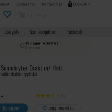
vekort
Kundesenter
Kontakt Oss
LOGG INN
Gadgets
Samleobjekter
Puslespill
45 dager returfrist
Enkel retur
 Sumobryter Drakt m/ Hatt
 holder drakten oppblåst
+
(1)
ndlekurven
Legg i ønskeliste