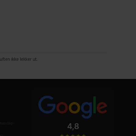
uften ikke lekker ut.
n mandag–
4,8
★★★★
★
ag.