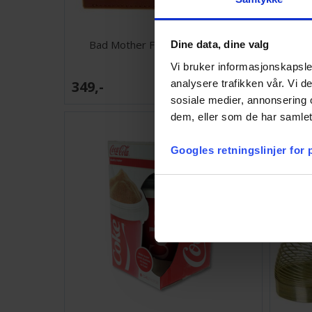
Bad Mother Fucker Lommebok
Dine data, dine valg
Vi bruker informasjonskapsler
49,-
analysere trafikken vår. Vi 
349,-
Antall på
34,-
lager:
3
sosiale medier, annonsering 
dem, eller som de har samlet
Googles retningslinjer for