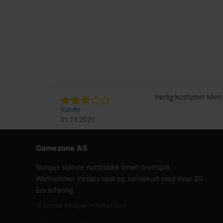
Herlig kostyme! Men le
Kunde
01.11.2021
Gamezone AS
Norges største nettbutikk innen brettspill,
Warhammer miniatyrspill og samlekort med over 20
års erfaring.
Sender fra lager i Kristiansand