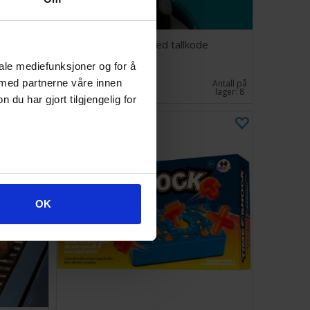
tk
Flaskelås med tallkode
iale mediefunksjoner og for å
 med partnerne våre innen
139,-
Antall på
Antall på
lager:
2
lager:
8
u har gjort tilgjengelig for
OK