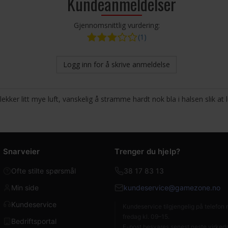
Kundeanmeldelser
Gjennomsnittlig vurdering:
(1)
Logg inn for å skrive anmeldelse
kker litt mye luft, vanskelig å stramme hardt nok bla i halsen slik at l
Snarveier
Trenger du hjelp?
Ofte stilte spørsmål
38 17 83 13
Min side
kundeservice@gamezone.no
Kundeservice
Kundeservice tilgjengelig på telefo
fredag kl. 09–15.
Bedriftsportal
E-post besvares senest neste virked