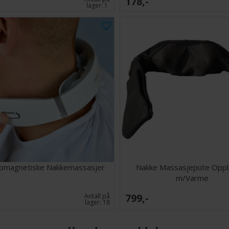
178,-
lager:
1
romagnetiske Nakkemassasjer
Nakke Massasjepute Oppl
m/Varme
799,-
Antall på
lager:
18