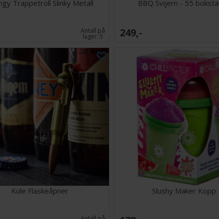
ngy Trappetroll Slinky Metall
BBQ Svijern - 55 bokst
249,-
Antall på
lager:
5
Kule Flaskeåpner
Slushy Maker Kopp
Antall på