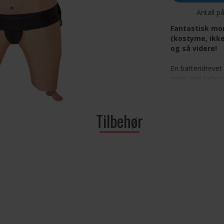
Antall p
Fantastisk mo
(kostyme, ikke
og så videre!
En batteridrevet 
timer (per ladin
opp og ta på seg:
og du er fullt op
DOMINERE på dan
Tilbehør
Krever 4 stk AA-b