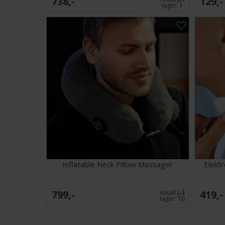
738,-
129,-
lager:
1
Inflatable Neck Pillow Massager
Elekt
799,-
419,-
Antall på
lager:
10