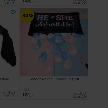
149,-
lager:
9
lager:
20+
30%
adbar
Gender Reveal Balloon Bag Kit
259,-
Antall på
181,-
Antall på
lager:
5
lager:
20+