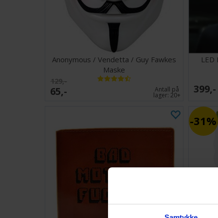
Anonymous / Vendetta / Guy Fawkes
LED 
Maske
129,-
399,-
65,-
Antall på
lager:
20+
31%
Samtykke