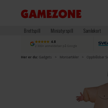
Brettspill
Miniatyrspill
Samlekort
4.8
2 300+ anmeldelser på Google
Her er du:
Gadgets
>
Moroartikler
>
Oppblåsbar S