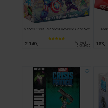
Marvel Crisis Protocol Revised Core Set
Marv
2 140,-
183,-
Ventes inn
15.08.2026