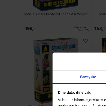
Marvel Crisis Protocol Shang-Chi/Silver
Marv
498,-
183,-
Ventes inn
30.09.2026
Samtykke
Dine data, dine valg
Vi bruker informasjonskapsler
analysere trafikken vår. Vi 