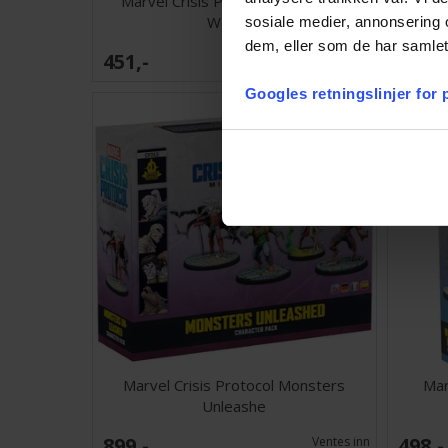
Marvel Crisis Protocol Sunspot &
Marvel 
Warlock
sosiale medier, annonsering 
dem, eller som de har samlet
451,-
550,-
Antall på
lager:
1
Googles retningslinjer for
Marvel Crisis Protocol Monsters
Mar
Unleashe
899,-
498,-
Ventes inn