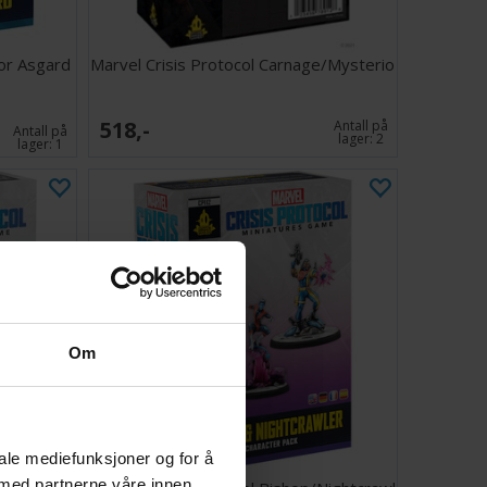
for Asgard
Marvel Crisis Protocol Carnage/Mysterio
518,-
Antall på
Antall på
lager:
2
lager:
1
Om
iale mediefunksjoner og for å
 med partnerne våre innen