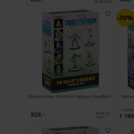
30.09.2026
30%
Marvel Crisis Protocol Galaxys Deadliest
Marve
1 698,
829,-
Antall på
1 189
lager:
1