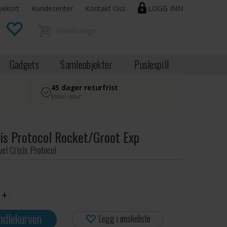
vekort
Kundesenter
Kontakt Oss
LOGG INN
Gadgets
Samleobjekter
Puslespill
45 dager returfrist
Enkel retur
sis Protocol Rocket/Groot Exp
vel Crisis Protocol
+
ndlekurven
Legg i ønskeliste