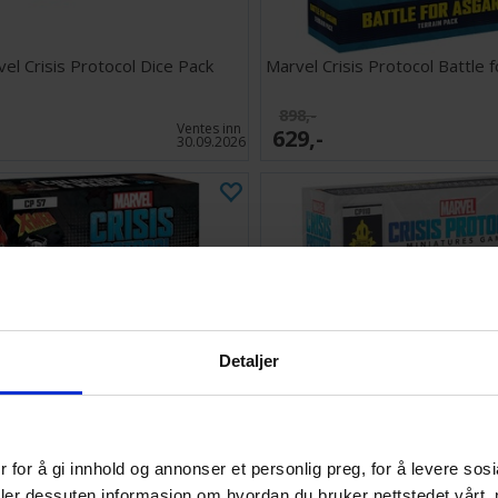
el Crisis Protocol Dice Pack
Marvel Crisis Protocol Battle 
898,-
Ventes inn
629,-
30.09.2026
Detaljer
 for å gi innhold og annonser et personlig preg, for å levere sos
deler dessuten informasjon om hvordan du bruker nettstedet vårt,