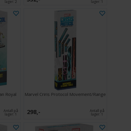
lager:
2
lager:
1
an Royal
Marvel Criris Protocol Movement/Range
298,-
Antall på
Antall på
lager:
1
lager:
1