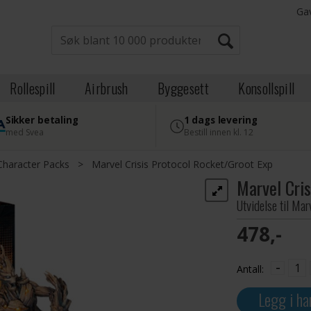
Ga
Rollespill
Airbrush
Byggesett
Konsollspill
Sikker betaling
1 dags levering
med Svea
Bestill innen kl. 12
Character Packs
>
Marvel Crisis Protocol Rocket/Groot Exp
Marvel Cri
Utvidelse til Mar
478,-
-
Antall:
Legg i ha