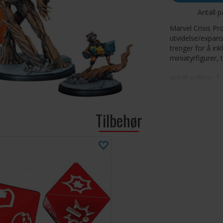
Antall p
Marvel Crisis Pr
utvidelse/expansi
trenger for å ink
miniatyrfigurer, 
Antall spillere: 2
Alder: 14+
Spilletid: 60 min
Språk: Engelsk
Tilbehør
Utvidelse, krever