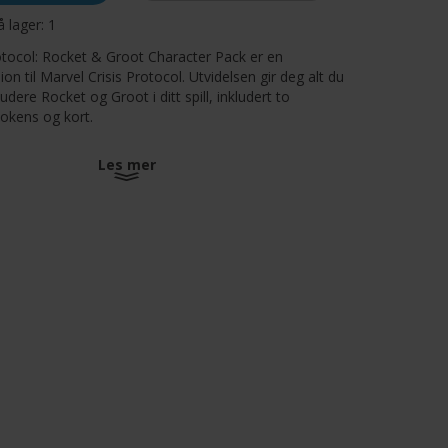
å lager:
1
otocol: Rocket & Groot Character Pack er en
on til Marvel Crisis Protocol. Utvidelsen gir deg alt du
ludere Rocket og Groot i ditt spill, inkludert to
tokens og kort.
Les mer
utter
 hovedspill for å kunne spilles