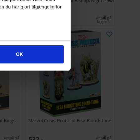
 En Sabah
Marvel Crisis Protocol Bishop/Nightcrawl
u har gjort tilgjengelig for
636,-
Antall på
Antall på
lager:
1
lager:
1
OK
of Kings
Marvel Crisis Protocol Elsa Bloodstone
532,-
Antall på
Antall på