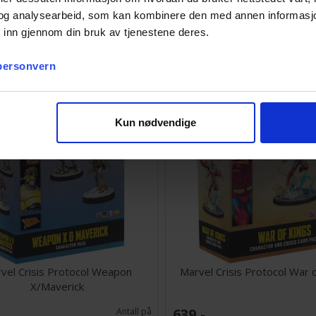
Crisis Protocol Colossus/Magik
Marvel Crisis Protocol Shrine
og analysearbeid, som kan kombinere den med annen informasjon d
 inn gjennom din bruk av tjenestene deres.
977,-
Ventes inn
30.09.2026
 personvern
Kun nødvendige
vel Crisis Protocol Weapon
Marvel Crisis Protocol War 
X/Maverick
639,-
Antall på