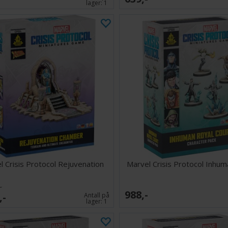
lager:
1
l Crisis Protocol Rejuvenation
Marvel Crisis Protocol Inhum
-
988,-
,-
Antall på
lager:
1