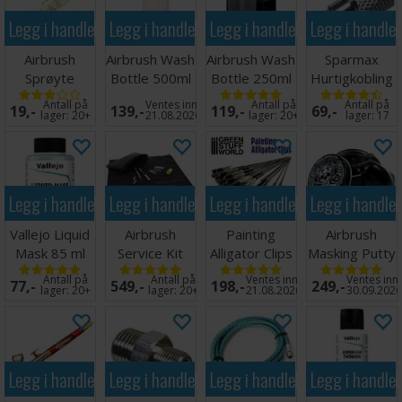
Legg i handlekurven
Legg i handlekurven
Legg i handlekurven
Legg i handle
Airbrush
Airbrush Wash
Airbrush Wash
Sparmax
Sprøyte
Bottle 500ml
Bottle 250ml
Hurtigkobling
Maling
Airbrush Han
Antall på
Ventes inn
Antall på
Antall på
19,-
139,-
119,-
69,-
Opptrekker
1/8"
lager:
20+
21.08.2026
lager:
20+
lager:
17
2ml
Legg i handlekurven
Legg i handlekurven
Legg i handlekurven
Legg i handle
Vallejo Liquid
Airbrush
Painting
Airbrush
Mask 85 ml
Service Kit
Alligator Clips
Masking Putty
Masking
- 20 stk
- 60g
Antall på
Antall på
Ventes inn
Ventes inn
77,-
549,-
198,-
249,-
lager:
20+
lager:
20+
21.08.2026
30.09.202
Legg i handlekurven
Legg i handlekurven
Legg i handlekurven
Legg i handle