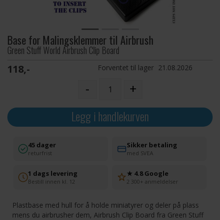
Base for Malingsklemmer til Airbrush
Green Stuff World Airbrush Clip Board
118,-
Forventet til lager
21.08.2026
-
+
Legg i handlekurven
45 dager
Sikker betaling
returfrist
med SVEA
1 dags levering
★ 4.8 Google
Bestill innen kl. 12
2 300+ anmeldelser
Plastbase med hull for å holde miniatyrer og deler på plass
mens du airbrusher dem, Airbrush Clip Board fra Green Stuff