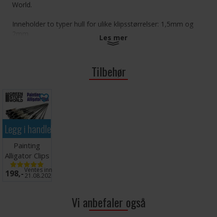
World.
Inneholder to typer hull for ulike klipsstørrelser: 1,5mm og
2mm.
Les mer
Lengde: 15 cm | Bredde: 10 cm | Høyde: 2 cm.
Tilbehør
Legg i handlekurven
Painting
Alligator Clips
- 20 stk
Ventes inn
198,-
21.08.2026
Vi anbefaler også