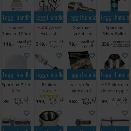
Legg i handlekurven
Legg i handlekurven
Legg i handlekurven
Legg i handle
Enamel
Hobbyzone
Sparmax
Sparmax
Thinner 125ml
Airbrush
Lynkobling
Silver Bullet
Painting Clips
HAN 1/4 PS
MAC
Antall på
Antall på
Antall på
Ventes inn
119,-
519,-
79,-
359,-
Holde
lager:
17
lager:
5
lager:
9
27.08.202
Legg i handlekurven
Legg i handlekurven
Legg i handlekurven
Legg i handle
Sparmax Filter
Broken
Vallejo Bok
H&S Airbrush
2 for
Nozzle
Airbrush &
double nipple
Sprøyteboks
Removal Tool
Weathering
1/8 male
Antall på
Antall på
Antall på
Antall på
89,-
199,-
368,-
89,-
SB-88
Verktøy
Tech
lager:
8
lager:
3
lager:
3
lager:
12