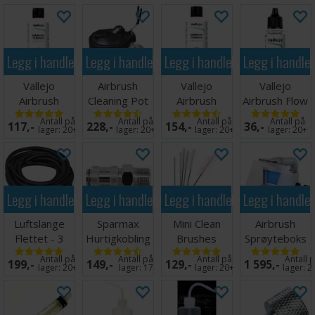
Legg i handlekurven
Legg i handlekurven
Legg i handlekurven
Legg i handle
Vallejo
Airbrush
Vallejo
Vallejo
Airbrush
Cleaning Pot
Airbrush
Airbrush Flow
Cleaner 200ml
Thinner 200
Improver
Antall på
Antall på
Antall på
Antall på
117,-
228,-
154,-
36,-
ml
17ml
lager:
20+
lager:
20+
lager:
20+
lager:
20+
Legg i handlekurven
Legg i handlekurven
Legg i handlekurven
Legg i handle
Luftslange
Sparmax
Mini Clean
Airbrush
Flettet - 3
Hurtigkobling
Brushes
Sprøyteboks
meter
Airbrush Hun
Rensesett
Spray Booth
Antall på
Antall på
Antall på
Antall 
199,-
149,-
129,-
1 595,-
1/8"
Airbrush
Panzag
lager:
20+
lager:
17
lager:
20+
lager:
2