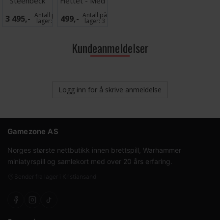
Steenbeck
Flettet - Med
Infinity 2024
Swivel Joint
Antall på
Antall på
3 495,-
499,-
Solo
lager:
3
lager:
3
Kundeanmeldelser
Logg inn for å skrive anmeldelse
Gamezone AS
Norges største nettbutikk innen brettspill, Warhammer
miniatyrspill og samlekort med over 20 års erfaring.
Sender fra lager i Kristiansand