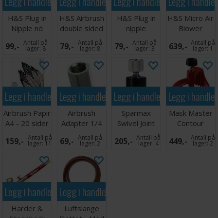
Legg i handlekurven
Legg i handlekurven
Legg i handlekurven
Legg i handle
H&S Plug in
H&S Airbrush
H&S Plug in
H&S Micro Air
Nipple nd
double sided
nipple
Blower
5.0mm male
thread 1/8
nd2.7mm for
Luftblåser
Antall på
Antall på
Antall på
Antall på
99,-
79,-
79,-
639,-
hun
AZTEK
lager:
8
lager:
8
lager:
3
lager:
1
Legg i handlekurven
Legg i handlekurven
Legg i handlekurven
Legg i handle
Airbrush Papir
Airbrush
Sparmax
Mask Master
A4 - 20 sider
Adapter 1/4
Swivel Joint
Contour
Female - 1/4
Cutter
Antall på
Antall på
Antall på
Antall på
159,-
69,-
205,-
449,-
Female
lager:
11
lager:
2
lager:
4
lager:
2
Legg i handlekurven
Legg i handlekurven
Harder &
Luftslange