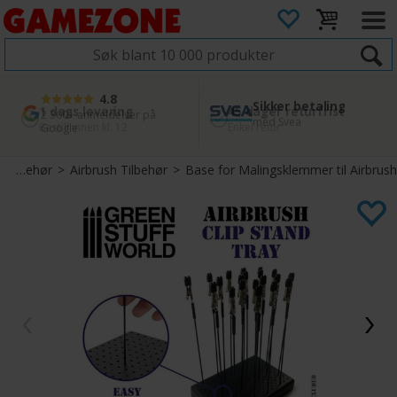
4.8
Sikker betaling
1 dags levering
45 dager returfrist
2 300+ anmeldelser på
med Svea
Bestill innen kl. 12
Enkel retur
Google
Airbrush Tilbehør
>
Airbrush Tilbehør
>
Base for Malingsklemmer til Airbrush