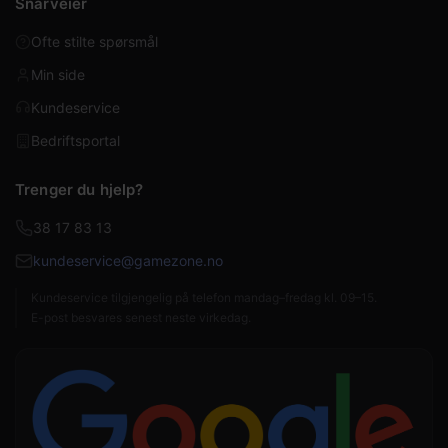
Snarveier
Ofte stilte spørsmål
Min side
Kundeservice
Bedriftsportal
Trenger du hjelp?
38 17 83 13
kundeservice@gamezone.no
Kundeservice tilgjengelig på telefon mandag–fredag kl. 09–15.
E-post besvares senest neste virkedag.