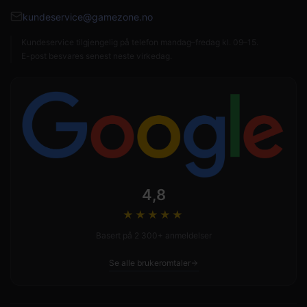
kundeservice@gamezone.no
Kundeservice tilgjengelig på telefon mandag–fredag kl. 09–15.
E-post besvares senest neste virkedag.
4,8
★★★★
★
Basert på 2 300+ anmeldelser
Se alle brukeromtaler