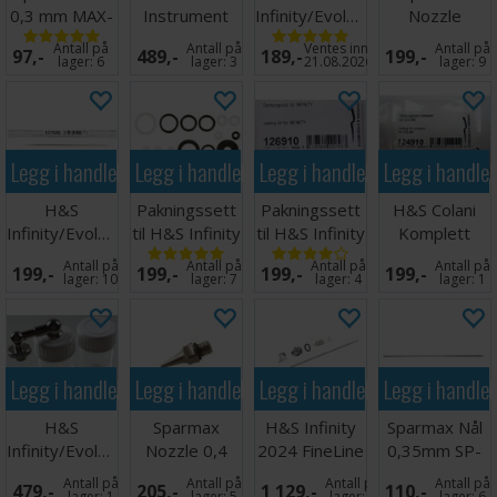
0,3 mm MAX-
Instrument
Infinity/Evolution
Nozzle
3
Holder CR+
Cup 5ml
0,30mm MAX-
Antall på
Antall på
Ventes inn
Antall på
97,-
489,-
189,-
199,-
3
lager:
6
lager:
3
21.08.2026
lager:
9
Legg i handlekurven
Legg i handlekurven
Legg i handlekurven
Legg i handle
H&S
Pakningssett
Pakningssett
H&S Colani
Infinity/Evolution
til H&S Infinity
til H&S Infinity
Komplett
Needle 0,15
CR plus
Pakningssett
Antall på
Antall på
Antall på
Antall på
199,-
199,-
199,-
199,-
mm
lager:
10
lager:
7
lager:
4
lager:
1
Legg i handlekurven
Legg i handlekurven
Legg i handlekurven
Legg i handle
H&S
Sparmax
H&S Infinity
Sparmax Nål
Infinity/Evolution
Nozzle 0,4
2024 FineLine
0,35mm SP-
Side Feed
mm MAX-4
Headset 0,25
35
Antall på
Antall på
Antall på
Antall på
479,-
205,-
1 129,-
110,-
Connect
lager:
1
lager:
5
lager:
2
lager:
6