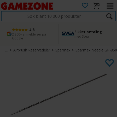
4.8
Sikker betaling
1 dags levering
45 dager returfrist
2 300+ anmeldelser på
med Svea
Bestill innen kl. 12
Enkel retur
Google
brush
>
Airbrush Reservedeler
>
Sparmax
>
Sparmax Needle GP-850