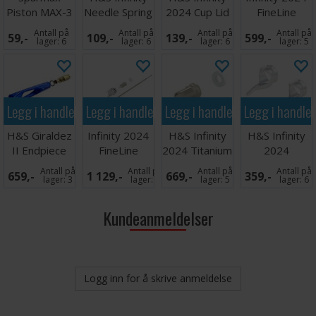
Piston MAX-3
Needle Spring
2024 Cup Lid
FineLine
Gold
2ml
Aircap
Antall på
Antall på
Antall på
Antall på
59,-
109,-
139,-
599,-
0,44mm
lager:
6
lager:
6
lager:
6
lager:
5
Legg i handlekurven
Legg i handlekurven
Legg i handlekurven
Legg i handle
H&S Giraldez
Infinity 2024
H&S Infinity
H&S Infinity
II Endpiece
FineLine
2024 Titanium
2024
Color Control
Headset
0,44mm
Sketching Cap
Antall på
Antall på
Antall på
Antall på
659,-
1 129,-
669,-
359,-
0,44mm
Nozzle
Set of 2
lager:
3
lager:
5
lager:
5
lager:
6
Kundeanmeldelser
Logg inn for å skrive anmeldelse