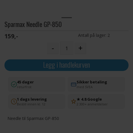
Sparmax Needle GP-850
159,-
Antall på lager:
2
-
+
Legg i handlekurven
45 dager
Sikker betaling
returfrist
med SVEA
1 dags levering
★ 4.8 Google
Bestill innen kl. 12
2 300+ anmeldelser
Needle til Sparmax GP-850