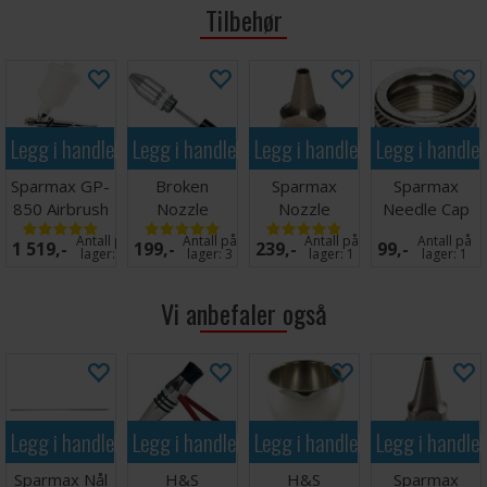
Tilbehør
Legg i handlekurven
Legg i handlekurven
Legg i handlekurven
Legg i handle
Sparmax GP-
Broken
Sparmax
Sparmax
850 Airbrush
Nozzle
Nozzle
Needle Cap
0,50mm
Removal Tool
0,5mm GP-
GP-850
Antall på
Antall på
Antall på
Antall på
1 519,-
199,-
239,-
99,-
Verktøy
850
lager:
2
lager:
3
lager:
1
lager:
1
Vi anbefaler også
Legg i handlekurven
Legg i handlekurven
Legg i handlekurven
Legg i handle
Sparmax Nål
H&S
H&S
Sparmax