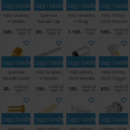
Legg i handlekurven
Legg i handlekurven
Legg i handlekurven
Legg i handle
H&S Giraldez
Sparmax
H&S Giraldez
H&S Infinity
II Middle
Needle Cap
II Body
2024 FineLine
Piece
MAX-3
Complete
Aircap
Antall på
Antall på
Antall på
Antall på
509,-
89,-
1 169,-
599,-
with Seals
0,25mm
lager:
3
lager:
4
lager:
3
lager:
6
Legg i handlekurven
Legg i handlekurven
Legg i handlekurven
Legg i handle
Sparmax
H&S Giraldez
H&S Infinity
H&S Infinity
Needle Guide
II Needle
2024 Needle
2024 Trigger
MAX-3
Guide
Tension
Assembly
Antall på
Antall på
Antall på
Antall på
49,-
199,-
189,-
829,-
Adjuste
lager:
5
lager:
3
lager:
6
lager:
6
Legg i handlekurven
Legg i handlekurven
Legg i handlekurven
Legg i handle
Sparmax
H&S Infinity
H&S Infinity
Infinity 2024