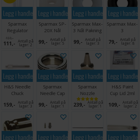
Legg i handlekurven
Legg i handlekurven
Legg i handlekurven
Legg i handle
Sparmax
Sparmax SP-
Sparmax Max-
Sparmax Max-
Regulator
20X Nål
3 Nål Pakning
3
Bowl m/ Drain
Pakning O-
O-Ring
Piston/Stempe
159,-
Antall på
Antall på
Antall på
Antall på
99,-
99,-
79,-
111,-
Valve
Ring
O-Ring
lager:
5
lager:
3
lager:
8
lager:
2
Legg i handlekurven
Legg i handlekurven
Legg i handlekurven
Legg i handle
H&S Needle
Sparmax
Sparmax
H&S Paint
Chuck
Needle Cap
Nozzle
Cup Lid 2ml
Evolution/Infinity
GP-850
0,5mm GP-
Antall på
Antall på
Antall på
Antall på
159,-
99,-
239,-
109,-
850
lager:
3
lager:
1
lager:
1
lager:
2
Legg i handlekurven
Legg i handlekurven
Legg i handlekurven
Legg i handle