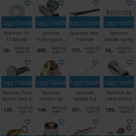
Legg i handlekurven
Legg i handlekurven
Legg i handlekurven
Legg i handle
Sparmax SP-
Sparmax
Sparmax Max-
Sparmax
35 Needle
Trykkregulator
3 Needle
Needle Spring
Packing O-
m/
Chucking
MAX-3
Antall på
Antall på
Antall på
Antall på
59,-
699,-
137,-
59,-
Ring
Manometer
Guide
lager:
4
lager:
2
lager:
1
lager:
6
1/8
Legg i handlekurven
Legg i handlekurven
Legg i handlekurven
Legg i handle
Sparmax Push
Sparmax
Sparmax
Sparmax Air
Button MAX-3
Nozzle Cap
Needle 0,4
Valve MAX-3
mm MAX-4
Antall på
Antall på
Antall på
Antall på
129,-
149,-
101,-
189,-
lager:
6
lager:
2
lager:
6
lager:
5