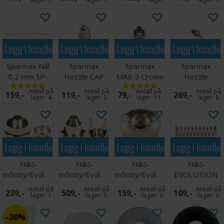
Legg i handlekurven
Legg i handlekurven
Legg i handlekurven
Legg i handle
Sparmax Nål
Sparmax
Sparmax
Sparmax
0,2 mm SP-
Nozzle CAP
MAX-3 Crown
Nozzle
20X
MAX-3
Cap til 0,3mm
0,20mm SP-
Antall på
Antall på
Antall på
Antall på
159,-
119,-
79,-
269,-
Airgun
20X
lager:
4
lager:
2
lager:
11
lager:
8
Legg i handlekurven
Legg i handlekurven
Legg i handlekurven
Legg i handle
H&S
H&S
H&S
H&S
Infinity/Evolution
Infinity/Evolution
Infinity/Evolution
EVOLUTION
Aircap 0,4 mm
Fineline AirCap
Cup 2ml
2024 Needle
Antall på
Antall på
Antall på
Antall på
239,-
509,-
159,-
109,-
Spring
lager:
1
lager:
5
lager:
6
lager:
6
30%