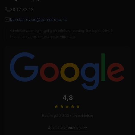
38 17 83 13
kundeservice@gamezone.no
Kundeservice tilgjengelig på telefon mandag–fredag kl. 09–15.
E-post besvares senest neste virkedag.
4,8
★★★★
★
Basert på 2 300+ anmeldelser
Se alle brukeromtaler