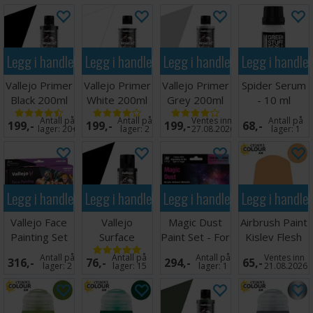
Legg i handlekurven
Legg i handlekurven
Legg i handlekurven
Legg i handle
Vallejo Primer
Vallejo Primer
Vallejo Primer
Spider Serum
Black 200ml
White 200ml
Grey 200ml
- 10 ml
Antall på
Antall på
Ventes inn
Antall på
199,-
199,-
199,-
68,-
lager:
20+
lager:
2
27.08.2026
lager:
1
Legg i handlekurven
Legg i handlekurven
Legg i handlekurven
Legg i handle
Vallejo Face
Vallejo
Magic Dust
Airbrush Paint
Painting Set
Surface
Paint Set - For
Kislev Flesh
Primer Black/
Airbrush
24ml
Antall på
Antall på
Antall på
Ventes inn
316,-
76,-
294,-
65,-
Sort 60ml
lager:
2
lager:
15
lager:
1
21.08.2026