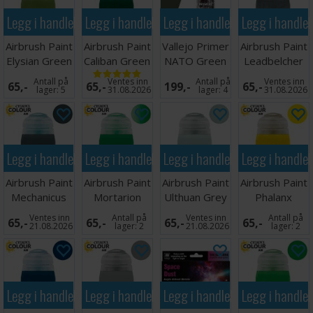
Legg i handlekurven
Legg i handlekurven
Legg i handlekurven
Legg i handle
Airbrush Paint
Airbrush Paint
Vallejo Primer
Airbrush Paint
Elysian Green
Caliban Green
NATO Green
Leadbelcher
24ml
24ml
200ml
24ml
Antall på
Ventes inn
Antall på
Ventes inn
65,-
65,-
199,-
65,-
lager:
5
31.08.2026
lager:
4
31.08.2026
Legg i handlekurven
Legg i handlekurven
Legg i handlekurven
Legg i handle
Airbrush Paint
Airbrush Paint
Airbrush Paint
Airbrush Paint
Mechanicus
Mortarion
Ulthuan Grey
Phalanx
Standard
Green 24ml
24ml
Yellow 24ml
Ventes inn
Antall på
Ventes inn
Antall på
65,-
65,-
65,-
65,-
Grey
21.08.2026
lager:
2
21.08.2026
lager:
2
Legg i handlekurven
Legg i handlekurven
Legg i handlekurven
Legg i handle