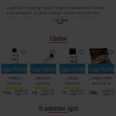
Laget for å nøyaktig matche fargene i eksisterende Citadel
Paint produkter, er disse malinger utviklet for bruk med
airbrush. Ferdig-tynnet og klar til bruk rett fra beholderen.
Les mer
Dette er et sett av malinger produsert etter samme høye
standard som alle andre produkter Citadel produserer.
Tilbehør
Legg i handlekurven
Legg i handlekurven
Legg i handlekurven
Legg i handle
Vallejo
Airbrush
Vallejo
Vallejo Bok
Airbrush
Sprøyte
Airbrush
Airbrush &
Thinner 200
Maling
Thinner 60 ml
Weathering
Antall på
Antall på
Antall på
Antall på
154,-
19,-
77,-
368,-
ml
Opptrekker
Tech
lager:
20+
lager:
20+
lager:
20+
lager:
3
2ml
Vi anbefaler også