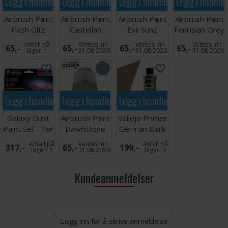
Legg i handlekurven
Legg i handlekurven
Legg i handlekurven
Legg i handle
Airbrush Paint
Airbrush Paint
Airbrush Paint
Airbrush Paint
Flash Gitz
Castellan
Evil Sunz
Fenrisian Grey
Yellow 24ml
Green 24ml
Scarlet 24ml
24ml
Antall på
Ventes inn
Ventes inn
Ventes inn
65,-
65,-
65,-
65,-
lager:
1
31.08.2026
31.08.2026
31.08.2026
Legg i handlekurven
Legg i handlekurven
Legg i handlekurven
Galaxy Dust
Airbrush Paint
Vallejo Primer
Paint Set - For
Dawnstone
German Dark
Airbrush
24ml
Yellow 200ml
Antall på
Ventes inn
Antall på
317,-
65,-
199,-
lager:
3
31.08.2026
lager:
4
Kundeanmeldelser
Logg inn for å skrive anmeldelse