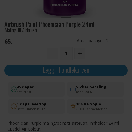
Airbrush Paint Phoenician Purple 24ml
Maling til Airbrush
65,-
Antall på lager:
2
-
+
Legg i handlekurven
45 dager
Sikker betaling
returfrist
med SVEA
1 dags levering
★ 4.8 Google
Bestill innen kl. 12
2 300+ anmeldelser
Phoenician Purple maling/paint til airbrush. Innholder 24 ml
Citadel Air Colour.