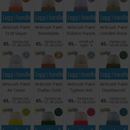
Legg i handlekurven
Legg i handlekurven
Legg i handlekurven
Legg i handle
Airbrush Paint
Airbrush Paint
Airbrush Paint
Airbrush Paint
Troll Slayer
Baneblade
Eidolon Purple
Ushabti Bone
Orange 24ml
Brown 24ml
Clear 24ml
24ml
Ventes inn
Ventes inn
Antall på
Ventes inn
65,-
65,-
65,-
65,-
31.08.2026
31.08.2026
lager:
4
30.09.2026
Legg i handlekurven
Legg i handlekurven
Legg i handlekurven
Legg i handle
Airbrush Paint
Airbrush Paint
Airbrush Paint
Airbrush Paint
Air Caste
Thallax Gold
Typhon Ash
Deathworld
Thinner 24ml
24ml
24ml
Forest 24ml
Ventes inn
Ventes inn
Ventes inn
Ventes inn
65,-
65,-
65,-
65,-
31.08.2026
21.08.2026
31.08.2026
30.09.2026