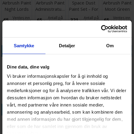
Airbrush Paint
Airbrush Paint
Space Dust
Airbrush Paint
Night Lords
Administratum
Paint Set - For
Moot Green
Blue 24ml
Grey 24ml
Airbrush
24ml
Ventes inn
Antall på
Antall på
Ventes inn
65,-
65,-
321,-
65,-
21.08.2026
lager:
2
lager:
4
31.08.2026
Samtykke
Detaljer
Om
Legg i handlekurven
Legg i handlekurven
Legg i handlekurven
Legg i handle
Airbrush Paint
Airbrush Paint
Airbrush Paint
Airbrush Paint
Dine data, dine valg
Ogryn Camo
Russ Grey
Abaddon
Macragge
24ml
24ml
Black 24ml
Blue 24ml
Vi bruker informasjonskapsler for å gi innhold og
Antall på
Ventes inn
Ventes inn
Ventes inn
65,-
65,-
65,-
65,-
lager:
4
31.08.2026
31.08.2026
31.08.2026
annonser et personlig preg, for å levere sosiale
mediefunksjoner og for å analysere trafikken vår. Vi deler
dessuten informasjon om hvordan du bruker nettstedet
vårt, med partnerne våre innen sosiale medier,
Legg i handlekurven
Legg i handlekurven
Legg i handlekurven
Legg i handle
annonsering og analysearbeid, som kan kombinere den
med annen informasjon du har gjort tilgjengelig for dem,
Airbrush Paint
Airbrush Paint
Airbrush Paint
Airbrush Paint
Zandri Dust
The Fang
Lothern Blue
Tallarn Sand
eller som de har samlet inn gjennom din bruk av
24ml
24ml
24ml
24ml
tjenestene deres.