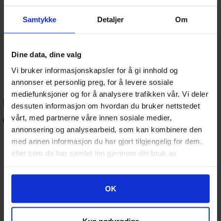
Pokémon TCG
: Boosters, Elite Trainer Box, samlarboxar
Samtykke
Detaljer
Om
och promokort.
Magic: The Gathering
: Boosters, Commander Decks,
Draft-boxar och tillbehör.
Fotbollskort
: Samlaralbum och kort från toppspelare och
Dine data, dine valg
ligor.
Lorcana, Digimon, One Piece
: Spännande nyheter för
Vi bruker informasjonskapsler for å gi innhold og
samlare och TCG-fans.
annonser et personlig preg, for å levere sosiale
mediefunksjoner og for å analysere trafikken vår. Vi deler
📦 Tillbehör för kortsamling
dessuten informasjon om hvordan du bruker nettstedet
och spel:
vårt, med partnerne våre innen sosiale medier,
annonsering og analysearbeid, som kan kombinere den
Kortskydd (sleeves)
: Standard och japansk storlek från
med annen informasjon du har gjort tilgjengelig for dem,
Dragon Shield, Ultra Pro m.fl.
eller som de har samlet inn gjennom din bruk av
Pärmar och förvaring
: Skydda och organisera din samling
tjenestene deres.
på ett stilrent sätt.
Deckboxar & playmats
: För dig som vill spela med stil och
struktur.
Googles retningslinjer for personvern
OK
Samlarlådor & displayförvaring
: Perfekt för dyra,
graderade eller ovanliga kort.
Kun nødvendige