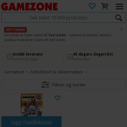
×
NYTT NAMN
Terratide.se byter namn till
Terratide
– samma sortiment, samma
snabba leveranser, bara ett nytt namn.
4.8
Säker betalning
Snabb leverans
45 dagars ångerrätt
Läs omdömen på Google
med Svea
Direkt från lager
Enkel retur
Samlarkort
>
Fotbollskort & Klistermärken
Filtrer og sorter
Legg i handlekurven