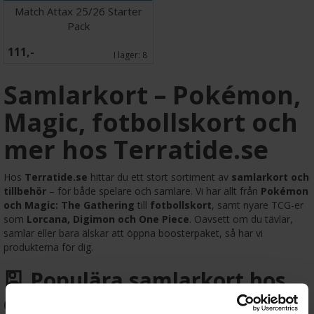
Match Attax 25/26 Starter
Pack
111,-
I lager:
8
Samlarkort – Pokémon,
Magic, fotbollskort och
mer hos Terratide.se
Hos
Terratide.se
hittar du ett stort sortiment av
samlarkort och
tillbehör
– för både spelare och samlare. Vi har allt från
Pokémon
och Magic: The Gathering
till
fotbollskort
, samt nyare TCG-er
som
Lorcana, Digimon och One Piece
. Oavsett om du tävlar,
samlar eller bara älskar att öppna boosterpaket, så har vi
produkterna för dig.
🎴 Populära samlarkort hos
oss: