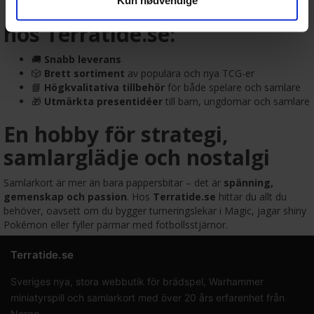
🎯 Därför handlar samlare
hos Terratide.se:
🚚
Snabb leverans
🎲
Brett sortiment
av populära och nya TCG-er
📘
Högkvalitativa tillbehör
för både spelare och samlare
🎁
Utmärkta presentidéer
till barn, ungdomar och samlare
En hobby för strategi,
samlarglädje och nostalgi
Samlarkort är mer än bara pappersbitar – det är
spänning,
gemenskap och passion
. Hos
Terratide.se
hittar du allt du
behöver, oavsett om du bygger turneringslekar i Magic, jagar shiny
Pokémon eller fyller pärmar med fotbollsstjärnor.
Terratide.se
Sveriges nya, stora webbutik för brädspel, Warhammer
miniatyrspill och samlarkort med över 20 års erfarenhet från
Norge.