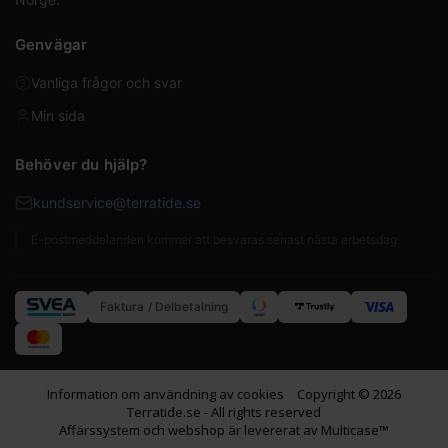
Genvägar
Vanliga frågor och svar
Min sida
Behöver du hjälp?
kundservice@terratide.se
E-postmeddelanden kommer att besvaras senast nästa arbetsdag.
Faktura / Delbetalning
Information om användning av cookies
Copyright © 2026
Terratide.se - All rights reserved
Affärssystem
och
webshop
är levererat av
Multicase™